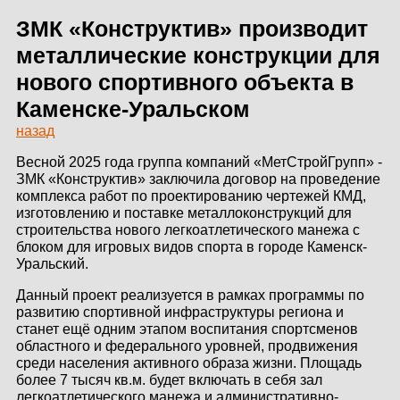
ЗДАНИЙ
ЗМК «Конструктив» производит
ПРОЕКТИРОВАНИЕ
металлические конструкции для
нового спортивного объекта в
БЫСТРОВОЗВОДИМЫЕ
Каменске-Уральском
ЗДАНИЯ
назад
СКЛАДЫ
Весной 2025 года группа компаний «МетСтройГрупп» -
ЗМК «Конструктив» заключила договор на проведение
комплекса работ по проектированию чертежей КМД,
изготовлению и поставке металлоконструкций для
О ЗАВОДЕ
строительства нового легкоатлетического манежа с
блоком для игровых видов спорта в городе Каменск-
Уральский.
ПРОЕКТЫ
Данный проект реализуется в рамках программы по
КАЧЕСТВО
развитию спортивной инфраструктуры региона и
станет ещё одним этапом воспитания спортсменов
МОНТАЖ
областного и федерального уровней, продвижения
среди населения активного образа жизни. Площадь
НОВОСТИ
более 7 тысяч кв.м. будет включать в себя зал
легкоатлетического манежа и административно-