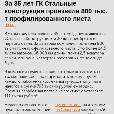
ЗДАНИЙ
За 35 лет ГК Стальные
конструкции произвела 800 тыс.
ПРОЕКТИРОВАНИЕ
т профилированного листа
БЫСТРОВОЗВОДИМЫЕ
назад
ЗДАНИЯ
В этом году исполняется 35 лет создания коллектива
«Стальные Конструкции» и 30 лет приобретения
СКЛАДЫ
первого стана. За эти годы компания произвела 800
тысяч тонн профилированного листа. Это более 14.5
тысяч вагонов, 96 000 км длины, почти 2,5 экватора
земли, или одна-четвертая расстояния от земли до
Луны.
О ЗАВОДЕ
В компании трудятся люди, которые хотят жить не
ПРОЕКТЫ
только ради себя, но и приносить пользу другим. На
каждого работника коллектива приходится уплата
налогов в сумме 793 тысячи рублей ежегодно.
КАЧЕСТВО
Средняя заработная плата в коллективе составляет
111 тысяч рублей.
МОНТАЖ
Недавно основатель и
путешествие
, на атомном
НОВОСТИ
руководитель компании
на Северный
ледоколе «50