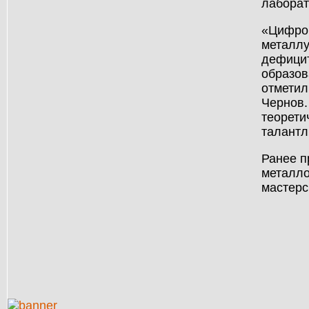
лаборат
«Цифров
металлу
дефицит
образов
отметил
Чернов.
теорети
талантл
Ранее п
металло
мастерс