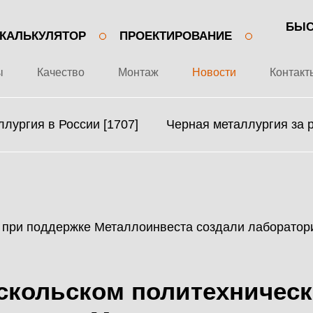
БЫС
КАЛЬКУЛЯТОР
ПРОЕКТИРОВАНИЕ
ы
Качество
Монтаж
Новости
Контакт
лургия в России [1707]
Черная металлургия за 
+7 499 643-53-46
О ЗАВОДЕ
МЕТАЛЛОКОНСТРУКЦИИ
ПРОЕКТЫ
МЕТАЛЛИЧЕСКИЕ
скольском политехническ
КАЧЕСТВО
КАРКАСЫ