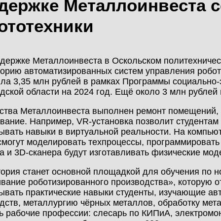
держке Металлоинвеста 
МОНТАЖ
КАЛЬКУЛЯТОР
ототехники
НОВОСТИ
МЕТАЛЛОКОНСТРУКЦИЙ
КОНТАКТЫ
держке Металлоинвеста в Оскольском политехнич
КАЛЬКУЛЯТОР
орию автоматизированных систем управления робот
ЛИЧНЫЙ КАБИНЕТ
БЫСТРОВОЗВОДИМЫХ
ла 3,35 млн рублей в рамках Программы социально-
дской области на 2024 год. Ещё около 3 млн рубле
ЗДАНИЙ
ЛИЧНЫЙ КАБИНЕТ
ства Металлоинвеста выполнен ремонт помещений, 
КЛИЕНТА
вание. Например, VR-установка позволит студентам 
ПРОЕКТИРОВАНИЕ
ывать навыки в виртуальной реальности. На компью
смогут моделировать техпроцессы, программировать
а и 3D-сканера будут изготавливать физические мод
БЫСТРОВОЗВОДИМЫЕ
ория станет основной площадкой для обучения по н
ЗДАНИЯ
вание роботизированного производства», которую отк
ывать практические навыки студенты, изучающие ав
дств, металлургию чёрных металлов, обработку мет
СКЛАДЫ
ь рабочие профессии: слесарь по КИПиА, электромо