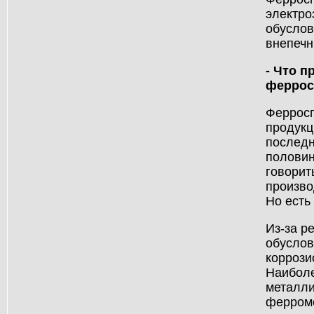
электро
обуслов
внепечн
- Что п
феррос
Ферросп
продукц
последн
половин
говорит
произво
Но есть
Из-за р
обуслов
коррози
Наиболе
металли
ферромо