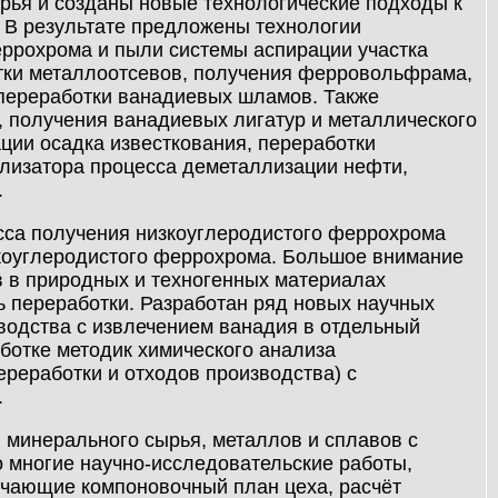
рья и созданы новые технологические подходы к
. В результате предложены технологии
еррохрома и пыли системы аспирации участка
отки металлоотсевов, получения ферровольфрама,
 переработки ванадиевых шламов. Также
, получения ванадиевых лигатур и металлического
ации осадка известкования, переработки
ализатора процесса деметаллизации нефти,
.
сса получения низкоуглеродистого феррохрома
окоуглеродистого феррохрома. Большое внимание
 в природных и техногенных материалах
ть переработки. Разработан ряд новых научных
водства с извлечением ванадия в отдельный
ботке методик химического анализа
ереработки и отходов производства) с
.
 минерального сырья, металлов и сплавов с
 многие научно-исследовательские работы,
чающие компоновочный план цеха, расчёт