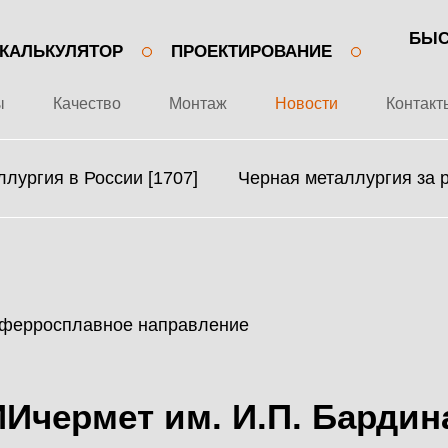
БЫС
КАЛЬКУЛЯТОР
ПРОЕКТИРОВАНИЕ
ы
Качество
Монтаж
Новости
Контакт
лургия в России [1707]
Черная металлургия за 
+7 499 643-53-46
О ЗАВОДЕ
МЕТАЛЛОКОНСТРУКЦИИ
ПРОЕКТЫ
МЕТАЛЛИЧЕСКИЕ
Ичермет им. И.П. Бардин
КАЧЕСТВО
КАРКАСЫ