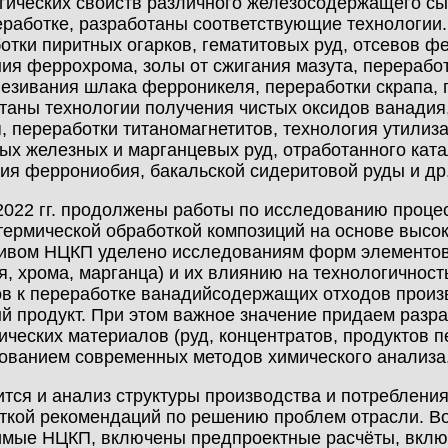
гических свойств различного железосодержащего сы
еработке, разработаны соответствующие технологии
отки пиритных огарков, гематитовых руд, отсевов ф
ия феррохрома, золы от сжигания мазута, перераб
езивания шлака ферроникеля, переработки скрапа,
таны технологии получения чистых оксидов ванадия
, переработки титаномагнетитов, технология утилиз
ых железных и марганцевых руд, отработанного кат
ия феррониобия, бакальской сидеритовой руды и др
2022 гг. продолжены работы по исследованию проце
термической обработкой композиций на основе выс
ивом НЦКП уделено исследованиям форм элементов
я, хрома, марганца) и их влиянию на технологичнос
в к переработке ванадийсодержащих отходов произ
й продукт. При этом важное значение придаем разра
ических материалов (руд, концентратов, продуктов п
ованием современных методов химического анализа
тся и анализ структуры производства и потребления
ткой рекомендаций по решению проблем отрасли. Во
мые НЦКП, включены предпроектные расчёты, вклю