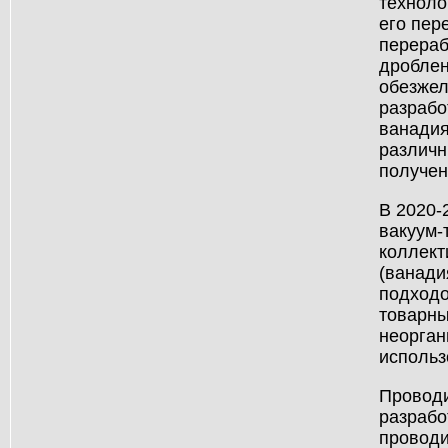
техноло
его пер
перераб
дроблен
обезжел
разрабо
ванадия
различн
получен
В 2020-
вакуум-
коллект
(ванади
подходо
товарны
неорган
использ
Проводи
разрабо
проводи