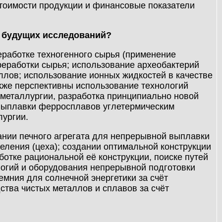
стоимости продукции и финансовые показатели
я будущих исследований?
еработке техногенного сырья (применение
реработки сырья; использование археобактерий
лов; использование ионных жидкостей в качестве
акже перспективны использование технологий
 металлургии, разработка принципиально новой
и выплавки ферросплавов углетермическим
ургии.
дании печного агрегата для непрерывной выплавки
ления (цеха); создании оптимальной конструкции
ботке рациональной её конструкции, поиске путей
логий и оборудования непрерывной подготовки
мния для солнечной энергетики за счёт
ства чистых металлов и сплавов за счёт