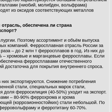
еталлами (ниобий, молибден, вольфрама)
водят из оксидов соответствующих металлов
 отрасль, обеспечена ли страна
кспорт?
лургии. Поэтому ассортимент и объём выпуска
ых компаний. Ферросплавная отрасль России за
раза – до 2 млн т ферросплавов в год. Из них до
% – хромовые и марганцевые ферросплавы. Если
 обеспечена ферросплавами отечественного
 достаточна для покрытия внутреннего спроса.
з них экспортируются. Снижение потребления
енной стали, специальных марок стали,
я доля ферросилиция (40-50%) уходит на экспорт.
вами – 80-90% феррохрома и хрома
еющей (коррозионностойких) стали небольшой. По
 ферровольфраму и ферротитану 60-70%.