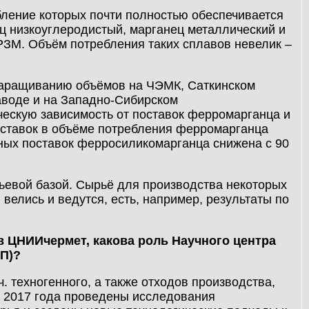
ение которых почти полностью обеспечивается
ц низкоуглеродистый, марганец металлический и
РЗМ. Объём потребления таких сплавов невелик –
 наращиванию объёмов на ЧЭМК, Саткинском
аводе и на Западно-Сибирском
ческую зависимость от поставок ферромарганца и
оставок в объёме потребления ферромарганца
тных поставок ферросиликомарганца снижена с 90
евой базой. Сырьё для производства некоторых
 велись и ведутся, есть, например, результаты по
в ЦНИИчермет, какова роль Научного центра
КП)?
. техногенного, а также отходов производства,
 2017 года проведены исследования