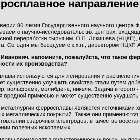
росплавное направление
МОНТАЖ
КАЛЬКУЛЯТОР
НОВОСТИ
МЕТАЛЛОКОНСТРУКЦИЙ
верии 80-летия Государственного научного центра 
ываем о научно-исследовательских центрах, входящи
КОНТАКТЫ
сной переработки сырья им. П.П. Лякишева (НЦКП),
КАЛЬКУЛЯТОР
та. Сегодня мы беседуем с к.х.н., директором НЦКП 
ЛИЧНЫЙ КАБИНЕТ
БЫСТРОВОЗВОДИМЫХ
 Иванович, напомните, пожалуйста, что такое фе
ЗДАНИЙ
ности их производства?
ЛИЧНЫЙ КАБИНЕТ
КЛИЕНТА
лавы используются для легирования и раскислени
ПРОЕКТИРОВАНИЕ
ет существенно улучшить свойства стали путем доб
р, вольфрама, молибдена, никеля. Задача второго -
я вредной примесью и может существенно ухудшать 
БЫСТРОВОЗВОДИМЫЕ
металлургии ферросплавы являются источниками хи
ЗДАНИЯ
х металлических покрытий. Также они применяются 
отовлении сварочных электродов, в качестве восста
нии полезных ископаемых.
СКЛАДЫ
лавы производят в руднотермических печах, их про