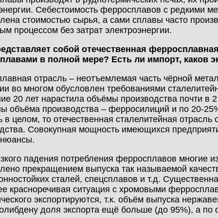
энергии. Себестоимость ферросплавов с редкими м
лена стоимостью сырья, а сами сплавы часто произ
ым процессом без затрат электроэнергии.
редставляет собой отечественная ферросплавная
плавами в полной мере? Есть ли импорт, каков э
лавная отрасль – неотъемлемая часть чёрной метал
ии во многом обусловлен требованиями сталелитейн
ие 20 лет нарастила объёмы производства почти в 2 
ы объёма производства – ферросилиций и по 20-25
ь в целом, то отечественная сталелитейная отрасль
дства. Совокупная мощность имеющихся предприятий
 нюансы.
езкого падения потребления ферросплавов многие и
лено прекращением выпуска так называемой качеств
онностойких сталей, спецсплавов и т.д. Существенна
е красноречивая ситуация с хромовыми ферроспла
ческого экспортируются, т.к. объём выпуска нержав
либдену доля экспорта ещё больше (до 95%), а по