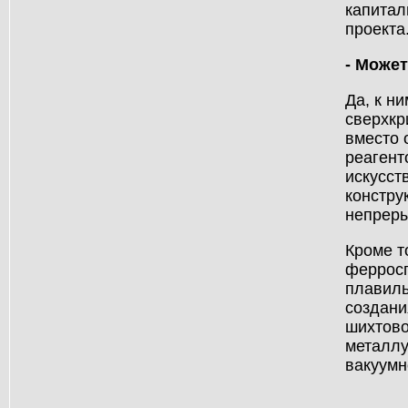
капитал
проекта
- Може
Да, к н
сверхкр
вместо 
реагент
искусст
констру
непреры
Кроме т
ферросп
плавиль
создани
шихтово
металлу
вакуумн