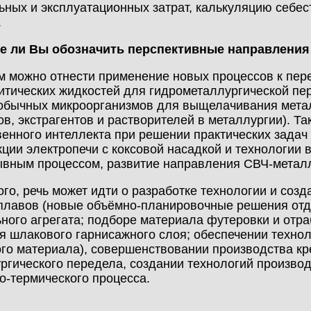
ьных и эксплуатационных затрат, калькуляцию себе
.
те ли Вы обозначить перспективные направлени
им можно отнести применение новых процессов к пер
итических жидкостей для гидрометаллургической пе
обычных микроорганизмов для выщелачивания метал
ов, экстрагентов и растворителей в металлургии). Т
венного интеллекта при решении практических задач
кции электропечи с коксовой насадкой и технологи
вным процессом, развитие направления СВЧ-металл
ого, речь может идти о разработке технологии и соз
лавов (новые объёмно-планировочные решения отде
ного агрегата; подборе материала футеровки и отра
я шлакового гарнисажного слоя; обеспечении техно
го материала), совершенствовании производства кре
ргического передела, создании технологий производ
о-термического процесса.