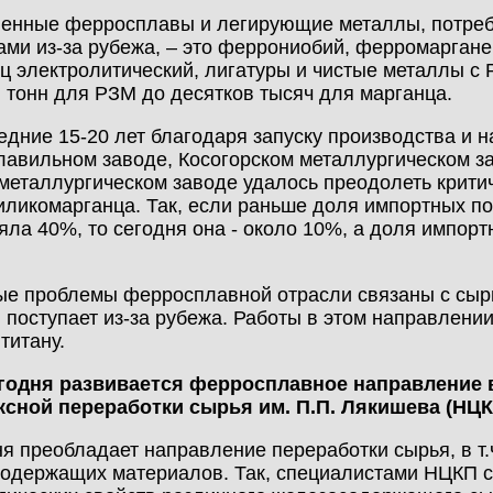
енные ферросплавы и легирующие металлы, потребл
ами из-за рубежа, – это феррониобий, ферромаргане
ц электролитический, лигатуры и чистые металлы с 
н тонн для РЗМ до десятков тысяч для марганца.
едние 15-20 лет благодаря запуску производства и
лавильном заводе, Косогорском металлургическом з
металлургическом заводе удалось преодолеть крити
ликомарганца. Так, если раньше доля импортных п
яла 40%, то сегодня она - около 10%, а доля импор
е проблемы ферросплавной отрасли связаны с сырь
 поступает из-за рубежа. Работы в этом направлении
титану.
сегодня развивается ферросплавное направление 
ксной переработки сырья им. П.П. Лякишева (НЦ
ня преобладает направление переработки сырья, в т.ч
одержащих материалов. Так, специалистами НЦКП с