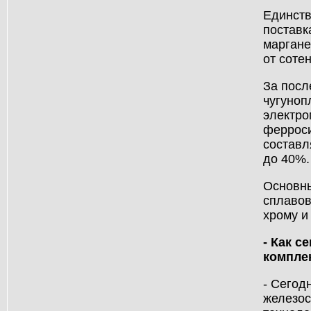
Единств
поставк
маргане
от соте
За посл
чугуноп
электро
ферроси
составл
до 40%.
Основны
сплавов
хрому и 
- Как 
компле
- Сегод
железос