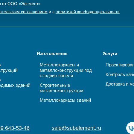
ки от ООО «Элемент»
ательским соглашением
и с
политикой конфиденциальности
Изготовление
Услуги
р
Металлокаркасы и
Проектирова
струкций
металлоконструкции под
Контроль кач
сэндвич-панели
р
Доставка и м
одимых зданий
Строительные
металлоконструкции
Металлокаркасы зданий
99 643-53-46
sale@subelement.ru