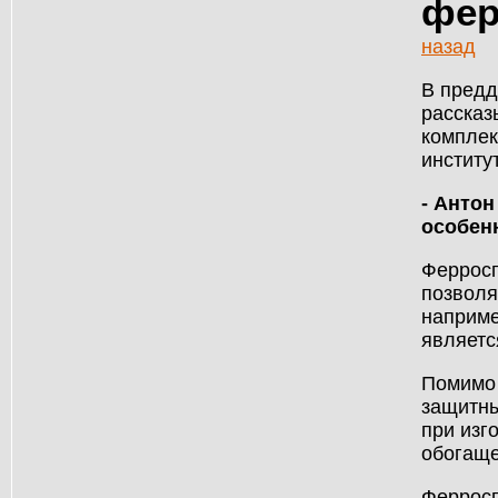
фер
назад
В предд
рассказ
комплек
институ
- Антон
особен
Ферросп
позволя
наприме
являетс
Помимо 
защитны
при изг
обогаще
Ферросп