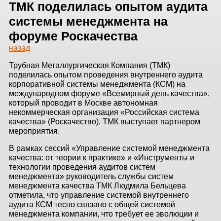
ЗДАНИЙ
ТМК поделилась опытом аудита
системы менеджмента на
ПРОЕКТИРОВАНИЕ
форуме Роскачества
назад
БЫСТРОВОЗВОДИМЫЕ
ЗДАНИЯ
Трубная Металлургическая Компания (ТМК)
поделилась опытом проведения внутреннего аудита
СКЛАДЫ
корпоративной системы менеджмента (КСМ) на
международном форуме «Всемирный день качества»,
который проводит в Москве автономная
некоммерческая организация «Российская система
качества» (Роскачество). ТМК выступает партнером
О ЗАВОДЕ
мероприятия.
ПРОЕКТЫ
В рамках сессий «Управление системой менеджмента
качества: от теории к практике» и «Инструменты и
технологии проведения аудитов систем
КАЧЕСТВО
менеджмента» руководитель службы систем
менеджмента качества ТМК Людмила Бельцева
МОНТАЖ
отметила, что управление системой внутреннего
аудита КСМ тесно связано с общей системой
НОВОСТИ
менеджмента компании, что требует ее эволюции и