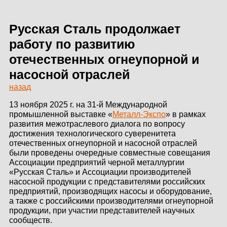
ЗДАНИЙ
ПРОЕКТИРОВАНИЕ
Русская Сталь продолжает
работу по развитию
БЫСТРОВОЗВОДИМЫЕ
отечественных огнеупорной и
ЗДАНИЯ
насосной отраслей
СКЛАДЫ
назад
13 ноября 2025 г. на 31-й Международной
промышленной выставке «
Металл-Экспо
» в рамках
развития межотраслевого диалога по вопросу
О ЗАВОДЕ
достижения технологического суверенитета
отечественных огнеупорной и насосной отраслей
ПРОЕКТЫ
были проведены очередные совместные совещания
Ассоциации предприятий черной металлургии
КАЧЕСТВО
«Русская Сталь» и Ассоциации производителей
насосной продукции с представителями российских
предприятий, производящих насосы и оборудование,
МОНТАЖ
а также с российскими производителями огнеупорной
продукции, при участии представителей научных
НОВОСТИ
сообществ.