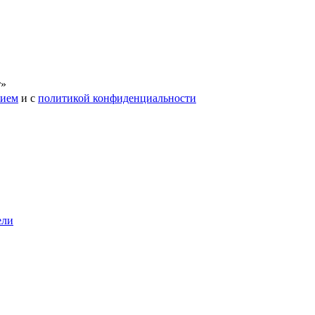
т»
нием
и с
политикой конфиденциальности
ели