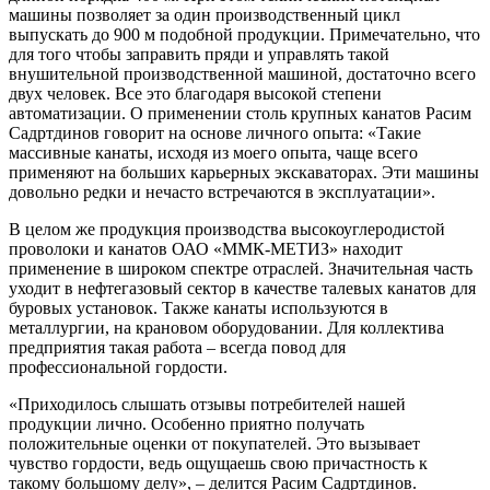
машины позволяет за один производственный цикл
выпускать до 900 м подобной продукции. Примечательно, что
для того чтобы заправить пряди и управлять такой
внушительной производственной машиной, достаточно всего
двух человек. Все это благодаря высокой степени
автоматизации. О применении столь крупных канатов Расим
Садртдинов говорит на основе личного опыта: «Такие
массивные канаты, исходя из моего опыта, чаще всего
применяют на больших карьерных экскаваторах. Эти машины
довольно редки и нечасто встречаются в эксплуатации».
В целом же продукция производства высокоуглеродистой
проволоки и канатов ОАО «ММК-МЕТИЗ» находит
применение в широком спектре отраслей. Значительная часть
уходит в нефтегазовый сектор в качестве талевых канатов для
буровых установок. Также канаты используются в
металлургии, на крановом оборудовании. Для коллектива
предприятия такая работа – всегда повод для
профессиональной гордости.
«Приходилось слышать отзывы потребителей нашей
продукции лично. Особенно приятно получать
положительные оценки от покупателей. Это вызывает
чувство гордости, ведь ощущаешь свою причастность к
такому большому делу», – делится Расим Садртдинов.