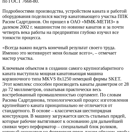
по ГОСТ 7668-80.
Подробностями производства, устройством каната и работой
оборудования поделился мастер канатовьющего участка ППК
Расим Садртдинов. Он пришел в ОАО «ММК-МЕТИЗ» в
далеком 2002 г. машинистом по новинке канатов и за почти
четверть века работы на предприятии глубоко изучил все
тонкости процесса.
«Всегда важно видеть конечный результат своего труда.
Именно это мотивирует меня больше всего», – отмечает
мастер участка.
Ключевым объектом в создании самого крупногабаритного
каната выступила мощная канатовьющая машина
корзиночного типа MKVS 8х1250 немецкой фирмы SKET.
Этот комплекс способен производить канаты диаметром от 28
до 72 миллиметров, охватывая практически весь
востребованный промышленностью сортамент. По словам
Расима Садртдинова, технологический процесс изготовления
крупнейшего каната принципиально не отличается от
стандартного. В основе – классическая шестипрядная
конструкция. В машину загружается шесть стальных прядей,
которые рабочие вытягивают к основанию для дальнейшей
свивки через перформатор – специальный блок роликов,
который окончательно формирует прядь таким образом, чтобы