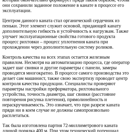
они сохранили заданное положение в канате в процессе его
эксплуатации.
Центром данного каната стал органический сердечник из
пеньки. Этот элемент служит основой, придающей канату
дополнительную гибкость и устойчивость к нагрузкам. Также
улучает эксплуатационные свойства готового продукта
процесс рихтовки – процесс уплотнения каната при
прохождении через дополнительную систему роликов.
Контроль качества на всех этапах остается железным
правилом. Несмотря на автоматизацию процесса, где оператор
задает шаг свивки и другие параметры с панели, замеры
проводятся многократно. В процессе самого производства это
делает сам машинист, также свою экспертизу проводит центр
контроля качества продукции. Специалисты проверяют
параметры настройки преформатора, рихтовального
устройства, точность диаметра, шаг свивки (расстояние
повторения рисунка плетения), прямолинейность и
нераскручиваемость. Это означает, что при разрезе каната
пряди ни в коем случае не должны самопроизвольно
расплетаться.
Так была изготовлена партия 72-миллиметрового каната
длиной порядка 400 м. При этом технический потенциал