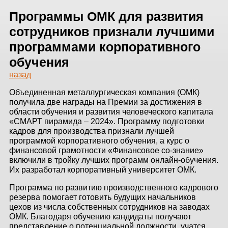
ЗДАНИЙ
Программы ОМК для развития
ПРОЕКТИРОВАНИЕ
сотрудников признали лучшими
программами корпоративного
БЫСТРОВОЗВОДИМЫЕ
обучения
ЗДАНИЯ
назад
СКЛАДЫ
Объединенная металлургическая компания (ОМК)
получила две награды на Премии за достижения в
области обучения и развития человеческого капитала
«СМАРТ пирамида – 2024». Программу подготовки
О ЗАВОДЕ
кадров для производства признали лучшей
программой корпоративного обучения, а курс о
финансовой грамотности «Финансовое со-знание»
ПРОЕКТЫ
включили в тройку лучших программ онлайн-обучения.
Их разработал корпоративный университет ОМК.
КАЧЕСТВО
Программа по развитию производственного кадрового
МОНТАЖ
резерва помогает готовить будущих начальников
цехов из числа собственных сотрудников на заводах
НОВОСТИ
ОМК. Благодаря обучению кандидаты получают
представление о потенциальной должности, учатся