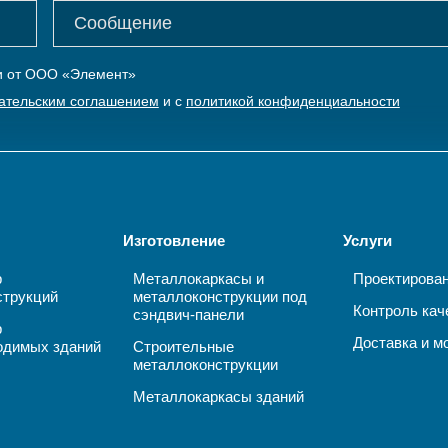
ки от ООО «Элемент»
ательским соглашением
и с
политикой конфиденциальности
Изготовление
Услуги
р
Металлокаркасы и
Проектирова
струкций
металлоконструкции под
Контроль кач
сэндвич-панели
р
Доставка и м
одимых зданий
Строительные
металлоконструкции
Металлокаркасы зданий