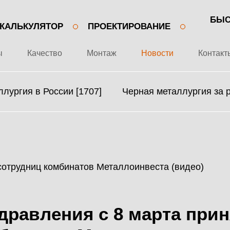
БЫС
КАЛЬКУЛЯТОР
ПРОЕКТИРОВАНИЕ
ы
Качество
Монтаж
Новости
Контакт
лургия в России [1707]
Черная металлургия за 
+7 499 643-53-46
О ЗАВОДЕ
МЕТАЛЛОКОНСТРУКЦИИ
ПРОЕКТЫ
МЕТАЛЛИЧЕСКИЕ
дравления с 8 марта при
КАЧЕСТВО
КАРКАСЫ