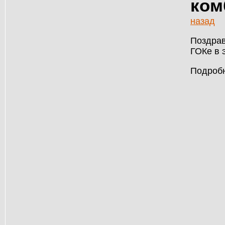
ком
назад
Поздрав
ГОКе в 
Подробн