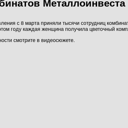
бинатов Металлоинвеста 
МОНТАЖ
КАЛЬКУЛЯТОР
НОВОСТИ
МЕТАЛЛОКОНСТРУКЦИЙ
ления с 8 марта приняли тысячи сотрудниц комбин
этом году каждая женщина получила цветочный комп
КОНТАКТЫ
КАЛЬКУЛЯТОР
ости смотрите в видеосюжете.
ЛИЧНЫЙ КАБИНЕТ
БЫСТРОВОЗВОДИМЫХ
ЗДАНИЙ
ЛИЧНЫЙ КАБИНЕТ
КЛИЕНТА
ПРОЕКТИРОВАНИЕ
БЫСТРОВОЗВОДИМЫЕ
ЗДАНИЯ
СКЛАДЫ