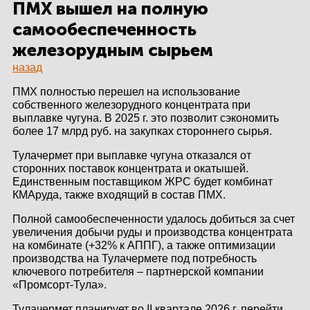
ЗДАНИЙ
ПМХ вышел на полную
самообеспеченность
ПРОЕКТИРОВАНИЕ
железорудным сырьем
назад
БЫСТРОВОЗВОДИМЫЕ
ЗДАНИЯ
ПМХ полностью перешел на использование
собственного железорудного концентрата при
СКЛАДЫ
выплавке чугуна. В 2025 г. это позволит сэкономить
более 17 млрд руб. на закупках стороннего сырья.
Тулачермет при выплавке чугуна отказался от
сторонних поставок концентрата и окатышей.
О ЗАВОДЕ
Единственным поставщиком ЖРС будет комбинат
КМАруда, также входящий в состав ПМХ.
ПРОЕКТЫ
Полной самообеспеченности удалось добиться за счет
увеличения добычи руды и производства концентрата
КАЧЕСТВО
на комбинате (+32% к АППГ), а также оптимизации
производства на Тулачермете под потребность
МОНТАЖ
ключевого потребителя – партнерской компании
«Промсорт-Тула».
НОВОСТИ
Тулачермет планирует во II квартале 2026 г. перейти