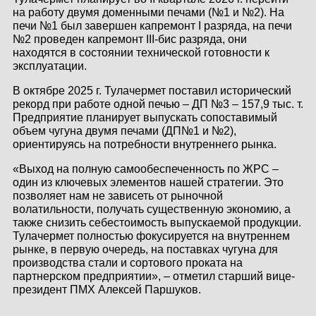
на работу двумя доменными печами (№1 и №2). На
КОНТАКТЫ
печи №1 был завершен капремонт I разряда, на печи
№2 проведен капремонт III-бис разряда, они
ЛИЧНЫЙ КАБИНЕТ
находятся в состоянии технической готовности к
эксплуатации.
В октябре 2025 г. Тулачермет поставил исторический
ЛИЧНЫЙ КАБИНЕТ
рекорд при работе одной печью – ДП №3 – 157,9 тыс. т.
КЛИЕНТА
Предприятие планирует выпускать сопоставимый
объем чугуна двумя печами (ДП№1 и №2),
ориентируясь на потребности внутреннего рынка.
«Выход на полную самообеспеченность по ЖРС –
один из ключевых элементов нашей стратегии. Это
позволяет нам не зависеть от рыночной
волатильности, получать существенную экономию, а
также снизить себестоимость выпускаемой продукции.
Тулачермет полностью фокусируется на внутреннем
рынке, в первую очередь, на поставках чугуна для
производства стали и сортового проката на
партнерском предприятии», – отметил старший вице-
президент ПМХ Алексей Паршуков.