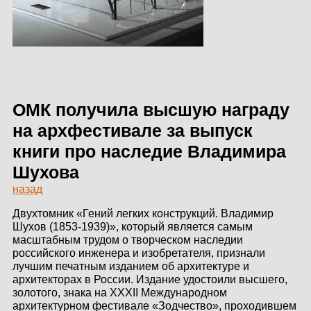
ЗДАНИЙ
ПРОЕКТИРОВАНИЕ
БЫСТРОВОЗВОДИМЫЕ
ЗДАНИЯ
ОМК получила высшую награду
СКЛАДЫ
на архфестивале за выпуск
книги про наследие Владимира
Шухова
О ЗАВОДЕ
назад
ПРОЕКТЫ
Двухтомник «Гений легких конструкций. Владимир
Шухов (1853-1939)», который является самым
КАЧЕСТВО
масштабным трудом о творческом наследии
российского инженера и изобретателя, признали
МОНТАЖ
лучшим печатным изданием об архитектуре и
архитекторах в России. Издание удостоили высшего,
золотого, знака на XXXII Международном
НОВОСТИ
архитектурном фестивале «Зодчество», проходившем