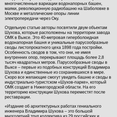
многочисленные вариации водонапорных башен,
маяки, революционную радиобашню на Шаболовке в
Москве и металлические опоры линии
электропередачи через Оку.
Отдельную статью авторы посвятили двум объектам
Шухова, которые расположены на территории завода
ОМК в Выксе. Это 40-метровая гиперболоидная
водонапорная башня и уникальные парусообразные
своды листопрокатного цеха 1898 года постройки.
Особенность сводов в том, что они, не имея
внутренних опор, перекрывают площадь более 2,8
тысяч квадратных метров. Парусообразные своды в
Выксе – первые из подобных конструкций Владимира
Шухова и единственные из сохранившихся в мире.
Скоро все желающие смогут увидеть башню и своды в
индустриально-туристском «Шухов-парке», который
ОМК создает в Нижегородской области. На его
территорию конструкции Шухова переместят после
реставрации.
«Издание об архитектурных работах гениального
инженера Владимира Шухова – это большой
многолетний труд коллектива из 29 российских и