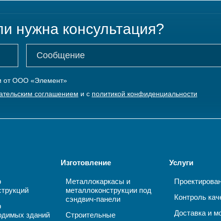
ли нужна консультация?
ки от ООО «Элемент»
ательским соглашением
и с
политикой конфиденциальности
Изготовление
Услуги
р
Металлокаркасы и
Проектирова
струкций
металлоконструкции под
Контроль кач
сэндвич-панели
р
Доставка и м
одимых зданий
Строительные