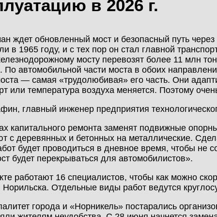
плуатацию в 2026 г.
МОНТАЖ
КАЛЬКУЛЯТОР
НОВОСТИ
МЕТАЛЛОКОНСТРУКЦИЙ
ан ждет обновленный мост и безопасный путь через 
ли в 1965 году, и с тех пор он стал главной транспо
КОНТАКТЫ
железнодорожному мосту перевозят более 11 млн тонн
КАЛЬКУЛЯТОР
. По автомобильной части моста в обоих направлен
ЛИЧНЫЙ КАБИНЕТ
БЫСТРОВОЗВОДИМЫХ
оста — самая «трудолюбивая» его часть. Они адапти
рт или температура воздуха меняется. Поэтому очен
ЗДАНИЙ
ЛИЧНЫЙ КАБИНЕТ
фин, главный инженер предприятия технологическо
КЛИЕНТА
ПРОЕКТИРОВАНИЕ
ах капитального ремонта заменят подвижные опорны
т с деревянных и бетонных на металлические. Сдел
абот будет проводиться в дневное время, чтобы не 
ост будет перекрываться для автомобилистов».
БЫСТРОВОЗВОДИМЫЕ
ЗДАНИЯ
кте работают 16 специалистов, чтобы как можно ск
 Норильска. Отдельные виды работ ведутся круглос
алитет города и «Норникель» постарались организов
СКЛАДЫ
яли жителям неудобства. С 28 июня начнется замен