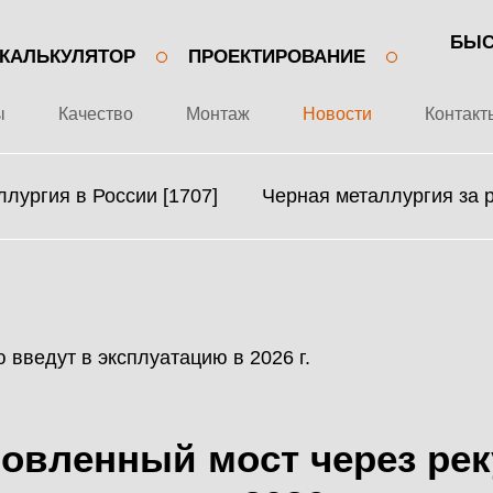
БЫС
КАЛЬКУЛЯТОР
ПРОЕКТИРОВАНИЕ
ы
Качество
Монтаж
Новости
Контакт
лургия в России [1707]
Черная металлургия за 
+7 499 643-53-46
О ЗАВОДЕ
МЕТАЛЛОКОНСТРУКЦИИ
ПРОЕКТЫ
МЕТАЛЛИЧЕСКИЕ
овленный мост через рек
КАЧЕСТВО
КАРКАСЫ