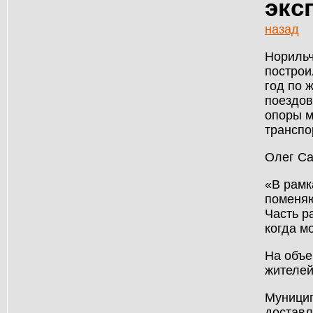
экс
назад
Норильч
построи
год по 
поездов
опоры м
транспо
Олег Са
«В рамк
поменяю
Часть р
когда м
На объе
жителей
Муницип
доставл