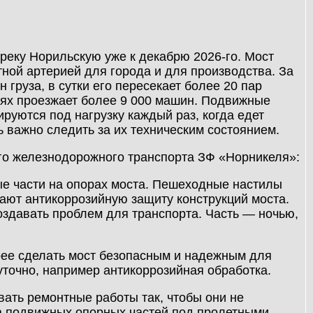
реку Норильскую уже к декабрю 2026-го. Мост
ртной артерией для города и для производства. За
 груза, в сутки его пересекает более 20 пар
иях проезжает более 9 000 машин. Подвижные
руются под нагрузку каждый раз, когда едет
ь важно следить за их техническим состоянием.
го железнодорожного транспорта ЗФ «Норникеля»:
е части на опорах моста. Пешеходные настилы
ают антикоррозийную защиту конструкций моста.
создавать проблем для транспорта. Часть — ночью,
орее сделать мост безопасным и надежным для
уточно, например антикоррозийная обработка.
ать ремонтные работы так, чтобы они не
а подвижных опорных частей под пролетными