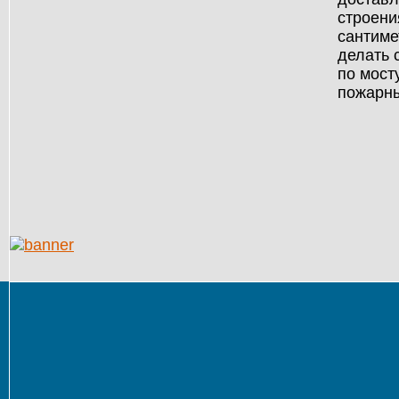
строени
сантиме
делать 
по мост
пожарны