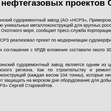
 нефтегазовых проектов 
МОНТАЖ
КАЛЬКУЛЯТОР
НОВОСТИ
МЕТАЛЛОКОНСТРУКЦИЙ
нский судоремонтный завод (АО «НСРЗ», Приморский
ю уникальных металлоконструкций для крупных рос
КОНТАКТЫ
Охотского моря, сообщает пресс-служба Корпорации 
КАЛЬКУЛЯТОР
ЛИЧНЫЙ КАБИНЕТ
СРЗ реализовал проект по модернизации судоверфи
БЫСТРОВОЗВОДИМЫХ
ЗДАНИЙ
х соглашения с КРДВ вложения составили около 30
ЛИЧНЫЙ КАБИНЕТ
КЛИЕНТА
инский судоремонтный завод является одним из ц
ПРОЕКТИРОВАНИЕ
нского региона. Как по строительству и ремон
конструкций (каждая весом 104 тонны), которые н
т защищать на морском дне оборудование для добыч
БЫСТРОВОЗВОДИМЫЕ
З» Сергей Старовойтов.
ЗДАНИЯ
СКЛАДЫ