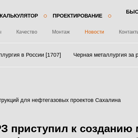
БЫС
КАЛЬКУЛЯТОР
ПРОЕКТИРОВАНИЕ
ы
Качество
Монтаж
Новости
Контакт
лургия в России [1707]
Черная металлургия за 
+7 499 643-53-46
О ЗАВОДЕ
МЕТАЛЛОКОНСТРУКЦИИ
ПРОЕКТЫ
МЕТАЛЛИЧЕСКИЕ
З приступил к созданию
КАЧЕСТВО
КАРКАСЫ