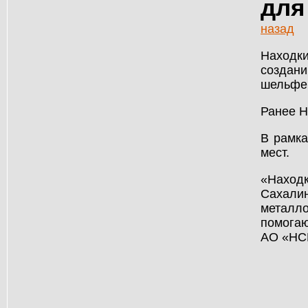
для
назад
Находки
создани
шельфе 
Ранее Н
В рамка
мест.
«Находк
Сахали
металло
помогаю
АО «НСР