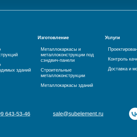
Изготовление
Услуги
р
Металлокаркасы и
Проектирова
струкций
металлоконструкции под
Контроль кач
сэндвич-панели
р
Доставка и м
одимых зданий
Строительные
металлоконструкции
Металлокаркасы зданий
99 643-53-46
sale@subelement.ru