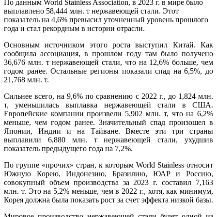
По данным World Stainless Association, в 2023 г. в мире было
выплавлено 58,444 млн. т нержавеющей стали. Этот
показатель на 4,6% превысил уточненный уровень прошлого
года и стал рекордным в истории отрасли.
Основным источником этого роста выступил Китай. Как
сообщила ассоциация, в прошлом году там было получено
36,676 млн. т нержавеющей стали, что на 12,6% больше, чем
годом ранее. Остальные регионы показали спад на 6,5%, до
21,768 млн. т.
Сильнее всего, на 9,6% по сравнению с 2022 г., до 1,824 млн.
т, уменьшилась выплавка нержавеющей стали в США.
Европейские компании произвели 5,902 млн. т, что на 6,2%
меньше, чем годом ранее. Значительный спад произошел в
Японии, Индии и на Тайване. Вместе эти три страны
выплавили 6,880 млн. т нержавеющей стали, ухудшив
показатель предыдущего года на 7,2%.
По группе «прочих» стран, к которым World Stainless относит
Южную Корею, Индонезию, Бразилию, ЮАР и Россию,
совокупный объем производства за 2023 г. составил 7,163
млн. т. Это на 5,2% меньше, чем в 2022 г., хотя, как минимум,
Корея должна была показать рост за счет эффекта низкой базы.
Мировое производство нержавеющей стали будет одной из