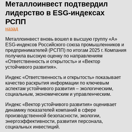
ЗДАНИЙ
Металлоинвест подтвердил
лидерство в ESG-индексах
ПРОЕКТИРОВАНИЕ
РСПП
назад
БЫСТРОВОЗВОДИМЫЕ
ЗДАНИЯ
Металлоинвест вновь вошел в высшую группу «А»
ESG-индексов Российского союза промышленников и
СКЛАДЫ
предпринимателей (РСПП) по итогам 2025 г. Компания
получила высокую оценку по направлениям
«Ответственность и открытость» и «Вектор
устойчивого развития».
О ЗАВОДЕ
Индекс «Ответственность и открытость» показывает
качество раскрытия информации по ключевым
ПРОЕКТЫ
аспектам устойчивого развития – экологическим,
социальным, экономическим и управленческим.
КАЧЕСТВО
Индекс «Вектор устойчивого развития» оценивает
динамику показателей компаний в сфере
МОНТАЖ
производственной безопасности, экологии,
энергоэффективности, развития персонала,
НОВОСТИ
социальных инвестиций.