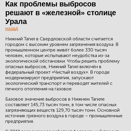
ЗДАНИЙ
Как проблемы выбросов
решают в «железной» столице
ПРОЕКТИРОВАНИЕ
Урала
БЫСТРОВОЗВОДИМЫЕ
назад
ЗДАНИЯ
Нижний Тагил в Свердловской области считается
городом с высоким уровнем загрязнения воздуха. В
СКЛАДЫ
промышленном центре живёт более 330 тысяч
человек, которые испытывают неудобства из-за
экологической обстановки. Чтобы решить проблему
опасных выбросов, Нижний Тагил включён в
федеральный проект «Чистый воздух». В городе
О ЗАВОДЕ
модернизируют предприятия, запускают
экологический транспорт и переводят жителей с
ПРОЕКТЫ
печного отопления на газовое.
Базовое значение выбросов в Нижнем Тагиле
КАЧЕСТВО
составляет 145,73 тысяч тонн, в том числе опасных
загрязняющих веществ 129,70 тысяч тонн. Основной
МОНТАЖ
источник грязного воздуха в городе – промышленные
предприятия.
НОВОСТИ