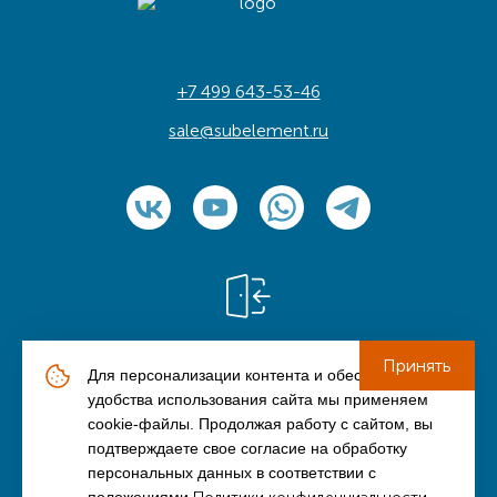
+7 499 643-53-46
sale@subelement.ru
Принять
Для персонализации контента и обеспечения
© ООО «Элемент» (ИНН: 9709045791), 2006-2026
удобства использования сайта мы применяем
cookie-файлы. Продолжая работу с сайтом, вы
Политика конфиденциальности
подтверждаете свое согласие на обработку
Пользовательское соглашение
персональных данных в соответствии с
made by Rain