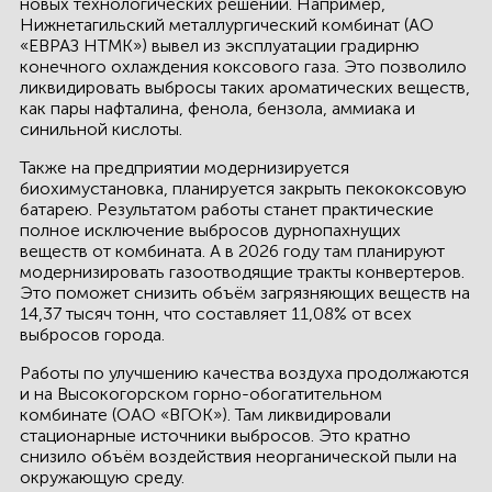
новых технологических решений. Например,
Нижнетагильский металлургический комбинат (АО
«ЕВРАЗ НТМК») вывел из эксплуатации градирню
конечного охлаждения коксового газа. Это позволило
ликвидировать выбросы таких ароматических веществ,
как пары нафталина, фенола, бензола, аммиака и
синильной кислоты.
Также на предприятии модернизируется
биохимустановка, планируется закрыть пекококсовую
батарею. Результатом работы станет практические
полное исключение выбросов дурнопахнущих
веществ от комбината. А в 2026 году там планируют
модернизировать газоотводящие тракты конвертеров.
Это поможет снизить объём загрязняющих веществ на
14,37 тысяч тонн, что составляет 11,08% от всех
выбросов города.
Работы по улучшению качества воздуха продолжаются
и на Высокогорском горно-обогатительном
комбинате (ОАО «ВГОК»). Там ликвидировали
стационарные источники выбросов. Это кратно
снизило объём воздействия неорганической пыли на
окружающую среду.