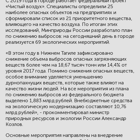
C 2019 года в городе работает федеральный проект
КОНТАКТЫ
«Чистый воздух». Специалисты определили 25
наиболее опасных объектов на предприятиях и
сформировали список из 21 приоритетного вещества,
ЛИЧНЫЙ КАБИНЕТ
влияющего на качество воздуха. По итогам этих
исследований, Минприроды России разработало план
по снижению выбросов: на сегодняшний день в городе
реализуется 69 экологических мероприятий.
ЛИЧНЫЙ КАБИНЕТ
КЛИЕНТА
«В этом году в Нижнем Тагиле зафиксировано
снижение объема выбросов опасных загрязняющих
веществ более чем на 18,67 тысяч тонн или 14,4% от
уровня 2017 года. Помимо снижения опасных веществ,
особое внимание уделяется уменьшению
дурнопахнущих веществ, которые также влияют на
качество жизни людей. На все мероприятия из плана
по снижению выбросов из федерального бюджета
выделено 1,883 млрд рублей. Внебюджетные средства
на экологическую модернизацию составляют 10,76
млрд рублей», - прокомментировал министр
природных ресурсов и экологии России Александр
Козлов.
Основные мероприятия направлены на внедрение