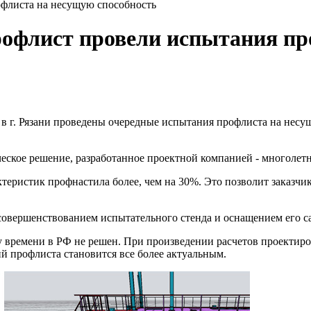
офлист провели испытания пр
в г. Рязани проведены очередные испытания профлиста на несу
еское решение, разработанное проектной компанией - многолет
еристик профнастила более, чем на 30%. Это позволит заказчик
совершенствованием испытательного стенда и оснащением его с
му времени в РФ не решен. При произведении расчетов проект
й профлиста становится все более актуальным.