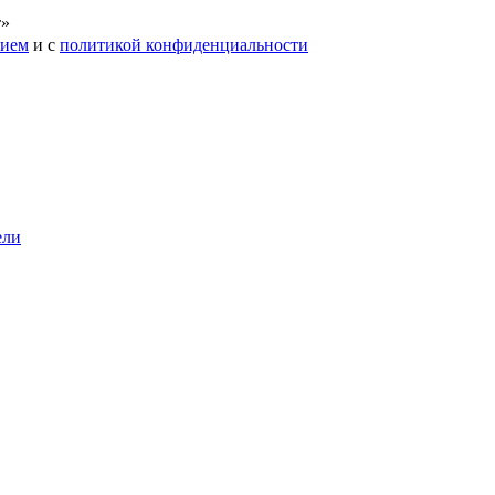
т»
нием
и с
политикой конфиденциальности
ели