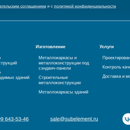
ательским соглашением
и с
политикой конфиденциальности
Изготовление
Услуги
р
Металлокаркасы и
Проектирова
струкций
металлоконструкции под
Контроль кач
сэндвич-панели
р
Доставка и м
одимых зданий
Строительные
металлоконструкции
Металлокаркасы зданий
99 643-53-46
sale@subelement.ru