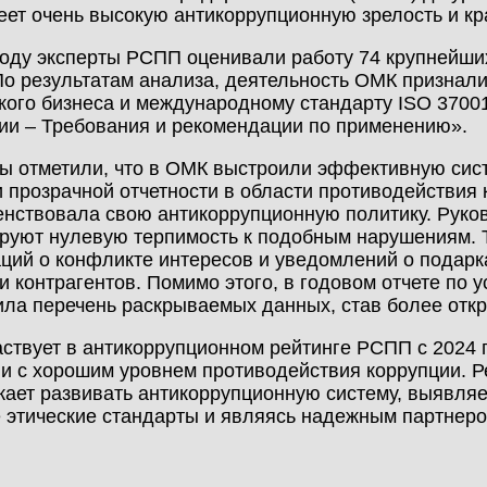
ет очень высокую антикоррупционную зрелость и кр
году эксперты РСПП оценивали работу 74 крупнейши
По результатам анализа, деятельность ОМК признал
кого бизнеса и международному стандарту ISO 370
ии – Требования и рекомендации по применению».
ы отметили, что в ОМК выстроили эффективную сист
и прозрачной отчетности в области противодействия 
нствовала свою антикоррупционную политику. Руков
руют нулевую терпимость к подобным нарушениям.
ций о конфликте интересов и уведомлений о подарк
и контрагентов. Помимо этого, в годовом отчете по 
ла перечень раскрываемых данных, став более откр
ствует в антикоррупционном рейтинге РСПП c 2024 г.
и с хорошим уровнем противодействия коррупции. Ре
ает развивать антикоррупционную систему, выявляе
 этические стандарты и являясь надежным партнеро