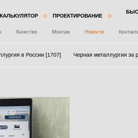
БЫС
КАЛЬКУЛЯТОР
ПРОЕКТИРОВАНИЕ
ы
Качество
Монтаж
Новости
Контакт
лургия в России [1707]
Черная металлургия за 
+7 499 643-53-46
О ЗАВОДЕ
МЕТАЛЛОКОНСТРУКЦИИ
ПРОЕКТЫ
МЕТАЛЛИЧЕСКИЕ
КАЧЕСТВО
КАРКАСЫ