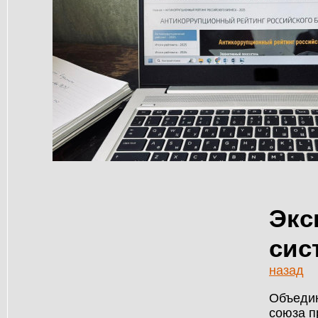
Экс
сис
назад
Объедин
союза п