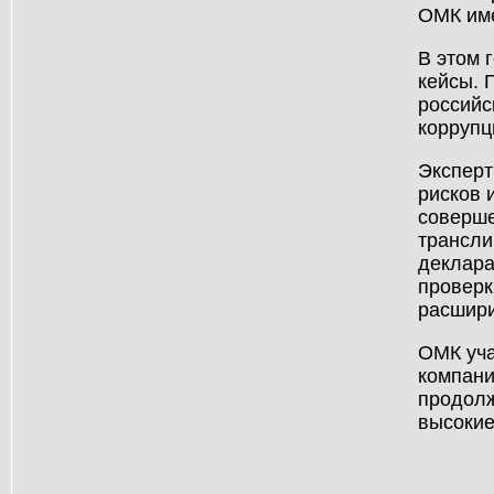
ОМК име
В этом 
кейсы. 
российс
коррупц
Эксперт
рисков 
соверше
трансли
деклара
проверк
расшири
ОМК уча
компани
продолж
высокие