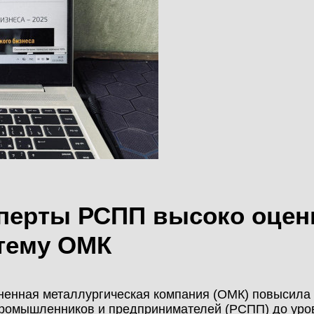
МОНТАЖ
КАЛЬКУЛЯТОР
НОВОСТИ
МЕТАЛЛОКОНСТРУКЦИЙ
КОНТАКТЫ
КАЛЬКУЛЯТОР
ЛИЧНЫЙ КАБИНЕТ
БЫСТРОВОЗВОДИМЫХ
ЗДАНИЙ
ЛИЧНЫЙ КАБИНЕТ
КЛИЕНТА
ПРОЕКТИРОВАНИЕ
перты РСПП высоко оцен
БЫСТРОВОЗВОДИМЫЕ
тему ОМК
ЗДАНИЯ
енная металлургическая компания (ОМК) повысила к
СКЛАДЫ
ромышленников и предпринимателей (РСПП) до уров