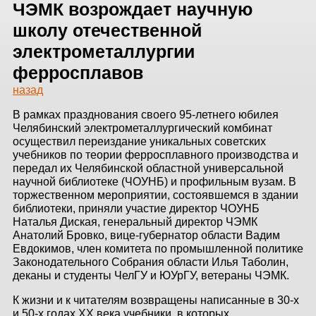
ЗДАНИЙ
ЧЭМК возрождает научную
школу отечественной
ПРОЕКТИРОВАНИЕ
электрометаллургии
ферросплавов
БЫСТРОВОЗВОДИМЫЕ
ЗДАНИЯ
назад
В рамках празднования своего 95-летнего юбилея
СКЛАДЫ
Челябинский электрометаллургический комбинат
осуществил переиздание уникальных советских
учебников по теории ферросплавного производства и
передал их Челябинской областной универсальной
О ЗАВОДЕ
научной библиотеке (ЧОУНБ) и профильным вузам. В
торжественном мероприятии, состоявшемся в здании
библиотеки, приняли участие директор ЧОУНБ
ПРОЕКТЫ
Наталья Диская, генеральный директор ЧЭМК
Анатолий Бровко, вице-губернатор области Вадим
КАЧЕСТВО
Евдокимов, член комитета по промышленной политике
Законодательного Собрания области Илья Таболин,
МОНТАЖ
деканы и студенты ЧелГУ и ЮУрГУ, ветераны ЧЭМК.
НОВОСТИ
К жизни и к читателям возвращены написанные в 30-х
и 50-х годах ХХ века учебники, в которых