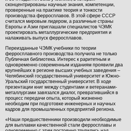
сконцентрированы научные знания, компетенции,
КОНТАКТЫ
проверенные на практике теория и тонкости
производства ферросплавов. В этой сфере СССР
ЛИЧНЫЙ КАБИНЕТ
считался мировым лидером, а различные страны
Европы и Азии приглашали специалистов ЧЭМК
проектировать металлургические предприятия и
налаживать выпуск ферросплавов.
ЛИЧНЫЙ КАБИНЕТ
Переизданные ЧЭМК учебники по теории
КЛИЕНТА
ферросплавного производства получила не только
Публичная библиотека. Интерес к раритетным и
одновременно современным изданиям проявили два
крупнейших в регионе высших учебных заведения –
Челябинский государственный университет и Южно-
Уральский государственный университет. В ходе
презентации книг между студентами и ветеранами-
металлургами завязался диалог, превратившийся в
процесс передачи опыта, который жизненно
необходим при подготовке инженерных и научных
кадров для промышленных предприятий региона.
«Наши предшественники производили необходимые
для выплавки качественной стали ферросплавы и
одновременно с этим постоянно трудились над