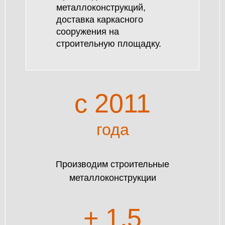
металлоконструкций,
КОНТАКТЫ
доставка каркасного
сооружения на
ЛИЧНЫЙ КАБИНЕТ
строительную площадку.
ЛИЧНЫЙ КАБИНЕТ
КЛИЕНТА
c 2011
года
Производим строительные
металлоконструкции
+ 1,5