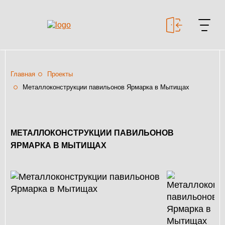
+7 499 643-53-46
Главная
Проекты
Металлоконструкции павильонов Ярмарка в Мытищах
МЕТАЛЛОКОНСТРУКЦИИ
МЕТАЛЛОКОНСТРУКЦИИ ПАВИЛЬОНОВ
МЕТАЛЛИЧЕСКИЕ
ЯРМАРКА В МЫТИЩАХ
КАРКАСЫ
КАЛЬКУЛЯТОР
МЕТАЛЛОКОНСТРУКЦИЙ
КАЛЬКУЛЯТОР
БЫСТРОВОЗВОДИМЫХ