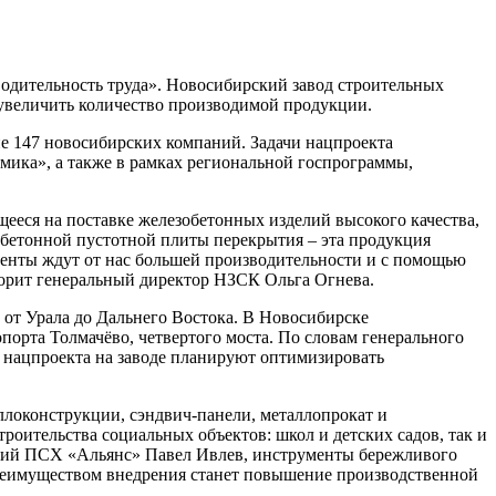
одительность труда». Новосибирский завод строительных
увеличить количество производимой продукции.
е 147 новосибирских компаний. Задачи нацпроекта
мика», а также в рамках региональной госпрограммы,
еся на поставке железобетонных изделий высокого качества,
зобетонной пустотной плиты перекрытия – эта продукция
иенты ждут от нас большей производительности и с помощью
ворит генеральный директор НЗСК Ольга Огнева.
 от Урала до Дальнего Востока. В Новосибирске
порта Толмачёво, четвертого моста. По словам генерального
х нацпроекта на заводе планируют оптимизировать
ллоконструкции, сэндвич-панели, металлопрокат и
роительства социальных объектов: школ и детских садов, так и
яющий ПСХ «Альянс» Павел Ивлев, инструменты бережливого
реимуществом внедрения станет повышение производственной