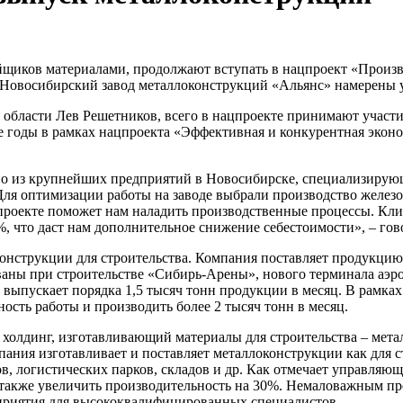
щиков материалами, продолжают вступать в нацпроект «Произв
Новосибирский завод металлоконструкций «Альянс» намерены 
области Лев Решетников, всего в нацпроекте принимают участи
 годы в рамках нацпроекта «Эффективная и конкурентная эконо
о из крупнейших предприятий в Новосибирске, специализирующе
. Для оптимизации работы на заводе выбрали производство желе
 проекте поможет нам наладить производственные процессы. Кл
, что даст нам дополнительное снижение себестоимости», – го
онструкции для строительства. Компания поставляет продукцию
ваны при строительстве «Сибирь-Арены», нового терминала аэро
 выпускает порядка 1,5 тысяч тонн продукции в месяц. В рамка
сть работы и производить более 2 тысяч тонн в месяц.
холдинг, изготавливающий материалы для строительства – мета
ния изготавливает и поставляет металлоконструкции как для ст
ов, логистических парков, складов и др. Как отмечает управл
 также увеличить производительность на 30%. Немаловажным п
дприятия для высококвалифицированных специалистов.