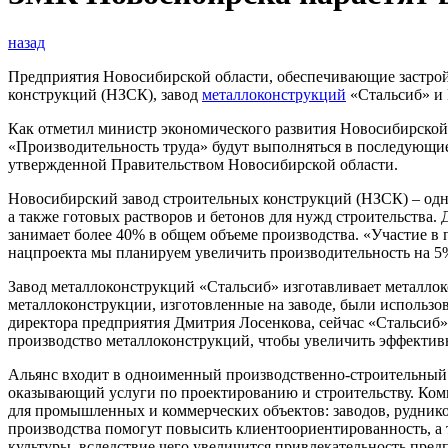
назад
Предприятия Новосибирской области, обеспечивающие застрой
конструкций (НЗСК), завод
металлоконструкций
«Стальсиб» и 
Как отметил министр экономического развития Новосибирской 
«Производительность труда» будут выполняться в последующие
утвержденной Правительством Новосибирской области.
Новосибирский завод строительных конструкций (НЗСК) – одн
а также готовых растворов и бетонов для нужд строительства
занимает более 40% в общем объеме производства. «Участие в
нацпроекта мы планируем увеличить производительность на 5%
Завод металлоконструкций «Стальсиб» изготавливает металлок
металлоконструкции, изготовленные на заводе, были использо
директора предприятия Дмитрия Лосенкова, сейчас «Стальсиб»
производство металлоконструкций, чтобы увеличить эффективно
Альянс входит в одноименный производственно-строительный 
оказывающий услуги по проектированию и строительству. Компа
для промышленных и коммерческих объектов: заводов, рудник
производства помогут повысить клиентоориентированность, а
культуры, вследствие чего увеличится привлекательность пре