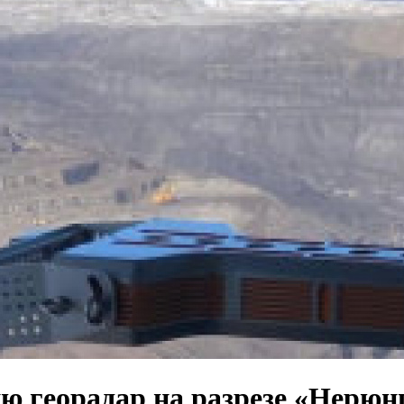
ию георадар на разрезе «Нерю