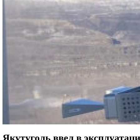
Якутуголь ввел в эксплуатац