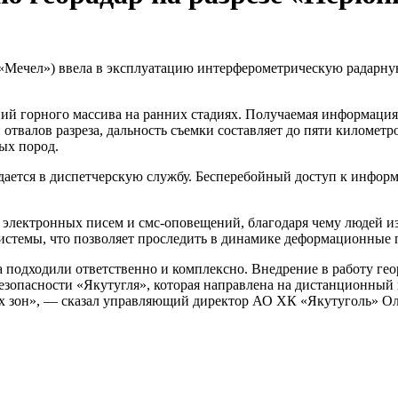
«Мечел») ввела в эксплуатацию интерферометрическую радарную
ий горного массива на ранних стадиях. Получаемая информация
 отвалов разреза, дальность съемки составляет до пяти киломе
ых пород.
ется в диспетчерскую службу. Бесперебойный доступ к информац
 электронных писем и смс-оповещений, благодаря чему людей и
истемы, что позволяет проследить в динамике деформационные 
а подходили ответственно и комплексно. Внедрение в работу ге
езопасности «Якутугля», которая направлена на дистанционный
ых зон», — сказал управляющий директор АО ХК «Якутуголь» О