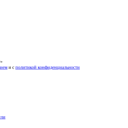
т»
нием
и с
политикой конфиденциальности
ели