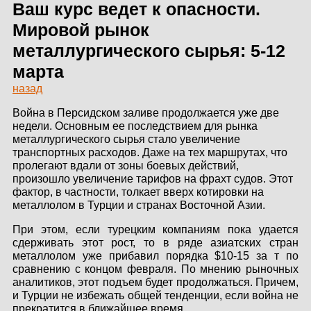
ЗДАНИЙ
Ваш курс ведет к опасности.
Мировой рынок
ПРОЕКТИРОВАНИЕ
металлургического сырья: 5-12
марта
БЫСТРОВОЗВОДИМЫЕ
ЗДАНИЯ
назад
Война в Персидском заливе продолжается уже две
СКЛАДЫ
недели. Основным ее последствием для рынка
металлургического сырья стало увеличение
транспортных расходов. Даже на тех маршрутах, что
пролегают вдали от зоны боевых действий,
О ЗАВОДЕ
произошло увеличение тарифов на фрахт судов. Этот
фактор, в частности, толкает вверх котировки на
металлолом в Турции и странах Восточной Азии.
ПРОЕКТЫ
При этом, если турецким компаниям пока удается
КАЧЕСТВО
сдерживать этот рост, то в ряде азиатских стран
металлолом уже прибавил порядка $10-15 за т по
МОНТАЖ
сравнению с концом февраля. По мнению рыночных
аналитиков, этот подъем будет продолжаться. Причем,
НОВОСТИ
и Турции не избежать общей тенденции, если война не
прекратится в ближайшее время.