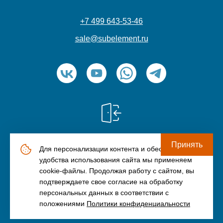
+7 499 643-53-46
sale@subelement.ru
Принять
Для персонализации контента и обеспечения
© ООО «Элемент» (ИНН: 9709045791), 2006-2026
удобства использования сайта мы применяем
Политика конфиденциальности
cookie-файлы. Продолжая работу с сайтом, вы
подтверждаете свое согласие на обработку
Пользовательское соглашение
персональных данных в соответствии с
made by Rain
положениями
Политики конфиденциальности