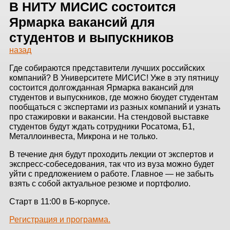
ЗДАНИЙ
В НИТУ МИСИС состоится
Ярмарка вакансий для
ПРОЕКТИРОВАНИЕ
студентов и выпускников
назад
БЫСТРОВОЗВОДИМЫЕ
ЗДАНИЯ
Где собираются представители лучших российских
компаний? В Университете МИСИС! Уже в эту пятницу
СКЛАДЫ
состоится долгожданная Ярмарка вакансий для
студентов и выпускников, где можно бюудет студентам
пообщаться с экспертами из разных компаний и узнать
про стажировки и вакансии. На стендовой выставке
студентов будут ждать сотрудники Росатома, Б1,
О ЗАВОДЕ
Металлоинвеста, Микрона и не только.
ПРОЕКТЫ
В течение дня будут проходить лекции от экспертов и
экспресс-собеседования, так что из вуза можно будет
уйти с предложением о работе. Главное — не забыть
КАЧЕСТВО
взять с собой актуальное резюме и портфолио.
МОНТАЖ
Старт в 11:00 в Б-корпусе.
НОВОСТИ
Регистрация и программа.