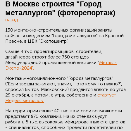
ЗДАНИЙ
В Москве строится "Город
металлургов" (фоторепортаж)
ПРОЕКТИРОВАНИЕ
назад
БЫСТРОВОЗВОДИМЫЕ
130 монтажно-строительных организаций заняты
ЗДАНИЯ
сейчас возведением "Города металлургов" на Красной
Пресне, в ЦВК "Экспоцентр".
СКЛАДЫ
Свыше 4 тыс. проектировщиков, строителей,
дизайнеров строят более 750 стендов
Международной промышленной выставки "
Металл-
Экспо-2024".
О ЗАВОДЕ
Монтаж многомиллионного "Города металлургов"
("Если звезды зажигают, значит, - это кому-то нужно?", -
ПРОЕКТЫ
спросил бы тов. Маяковский) продлится вплоть до утра
29 октября, а потом, с утра, собственно и
стартует
КАЧЕСТВО
Неделя металлов.
На территории свыше 40 тыс. кв м свои возможности
МОНТАЖ
представят 870 компаний. На их стендах будут
работать 5 тыс. высококвалифицированных стендистов
НОВОСТИ
- специалистов, способных провести посетителей по