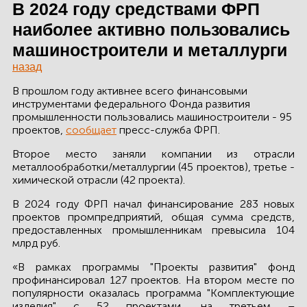
ЗДАНИЙ
В 2024 году средствами ФРП
наиболее активно пользовались
ПРОЕКТИРОВАНИЕ
машиностроители и металлурги
БЫСТРОВОЗВОДИМЫЕ
назад
ЗДАНИЯ
В прошлом году активнее всего финансовыми
инструментами федерального Фонда развития
СКЛАДЫ
промышленности пользовались машиностроители - 95
проектов,
сообщает
пресс-служба ФРП.
Второе место заняли компании из отрасли
металлообработки/металлургии (45 проектов), третье -
О ЗАВОДЕ
химической отрасли (42 проекта).
ПРОЕКТЫ
В 2024 году ФРП начал финансирование 283 новых
проектов промпредприятий, общая сумма средств,
предоставленных промышленникам превысила 104
КАЧЕСТВО
млрд руб.
МОНТАЖ
«В рамках программы "Проекты развития" фонд
профинансировал 127 проектов. На втором месте по
НОВОСТИ
популярности оказалась программа "Комплектующие
изделия" с 52 проектами, на третьем –