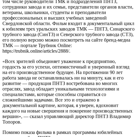
том числе руководители ТМК и подразделений ПНТЗ,
сотрудники завода и их семьи, представители органов власти,
ветераны, школьники, студенты и преподаватели
профессиональных и высших учебных заведений
Свердловской области. Фильм входит в документальный цикл
к юбилеям трех уральских заводов ТМК — ПНТЗ, Синарского
трубного завода (СинТЗ) и Северского трубного завода (СТЗ),
его полную версию можно посмотреть на сайте бренд-медиа
ТМК — портале Трубник Online:
https://trubnik.online/articles/2888/.
«Всех зрителей объединяет уважение к предприятию,
гордость за его успехи, оптимистичный и уверенный взгляд
на его производственное будущее. На протяжении 90 лет
работа завода не останавливалась ни на минуту, как и его
развитие — продукция ПНТЗ востребована во многих
отраслях, завод обладает уникальными технологиями и
специалистами, которые способны справиться со
сложнейшими задачами. Все это и отражено в
документальной картине, которая, я уверен, вдохновит
каждого на новые свершения и покорение производственных
вершин», — сказал управляющий директор ПНТЗ Владимир
Топоров.
Помимо показа фильма в рамках программы юбилейных