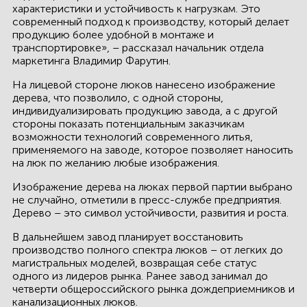
характеристики и устойчивость к нагрузкам. Это
КОНТАКТЫ
современный подход к производству, который делает
продукцию более удобной в монтаже и
ЛИЧНЫЙ КАБИНЕТ
транспортировке», – рассказал начальник отдела
маркетинга Владимир Фарутин.
На лицевой стороне люков нанесено изображение
дерева, что позволило, с одной стороны,
ЛИЧНЫЙ КАБИНЕТ
индивидуализировать продукцию завода, а с другой
КЛИЕНТА
стороны показать потенциальным заказчикам
возможности технологий современного литья,
применяемого на заводе, которое позволяет наносить
на люк по желанию любые изображения.
Изображение дерева на люках первой партии выбрано
не случайно, отметили в пресс-службе предприятия.
Дерево – это символ устойчивости, развития и роста.
В дальнейшем завод планирует восстановить
производство полного спектра люков – от легких до
магистральных моделей, возвращая себе статус
одного из лидеров рынка. Ранее завод занимал до
четверти общероссийского рынка дождеприемников и
канализационных люков.