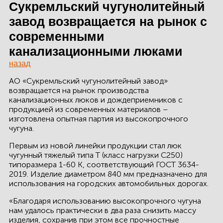
ЗДАНИЙ
Сукремльский чугунолитейный
завод возвращается на рынок с
ПРОЕКТИРОВАНИЕ
современными
БЫСТРОВОЗВОДИМЫЕ
канализационными люками
ЗДАНИЯ
назад
АО «Сукремльский чугунолитейный завод»
СКЛАДЫ
возвращается на рынок производства
канализационных люков и дождеприемников с
продукцией из современных материалов –
изготовлена опытная партия из высокопрочного
О ЗАВОДЕ
чугуна.
Первым из новой линейки продукции стал люк
ПРОЕКТЫ
чугунный тяжелый типа Т (класс нагрузки С250)
типоразмера 1-60 К, соответствующий ГОСТ 3634-
КАЧЕСТВО
2019. Изделие диаметром 840 мм предназначено для
использования на городских автомобильных дорогах.
МОНТАЖ
«Благодаря использованию высокопрочного чугуна
нам удалось практически в два раза снизить массу
НОВОСТИ
изделия, сохранив при этом все прочностные