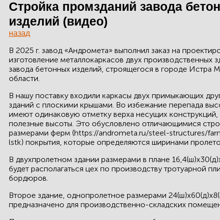
ЗДАНИЙ
Стройка промзданий завода бето
изделий (видео)
ПРОЕКТИРОВАНИЕ
назад
БЫСТРОВОЗВОДИМЫЕ
В 2025 г. завод «Андромета» выполнил заказ на проектир
ЗДАНИЯ
изготовление металлокаркасов двух производственных з
завода бетонных изделий, строящегося в городе Истра 
области.
СКЛАДЫ
В нашу поставку входили каркасы двух примыкающих друг
зданий с плоскими крышами. Во избежание перепада выс
имеют одинаковую отметку верха несущих конструкций,
полезные высоты. Это обусловлено отличающимися стр
О ЗАВОДЕ
размерами ферм (https://andrometa.ru/steel-structures/fa
lstk) покрытия, которые определяются ширинами пролето
ПРОЕКТЫ
В двухпролетном здании размерами в плане 16,4(ш)х30(д)х
КАЧЕСТВО
будет располагаться цех по производству тротуарной пли
бордюров.
МОНТАЖ
Второе здание, однопролетное размерами 24(ш)х60(д)х8(в
предназначено для производственно-складских помещен
НОВОСТИ