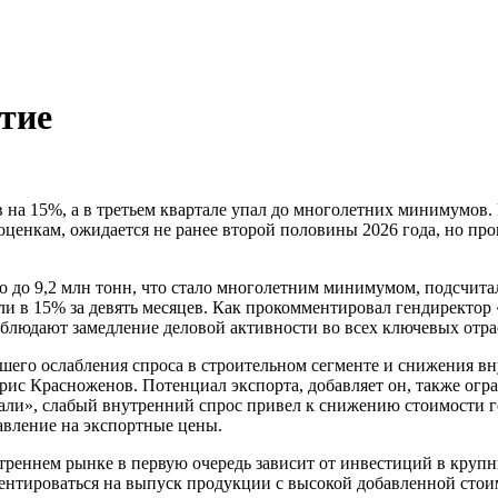
тие
в на 15%, а в третьем квартале упал до многолетних минимумов.
енкам, ожидается не ранее второй половины 2026 года, но проце
но до 9,2 млн тонн, что стало многолетним минимумом, подсчит
и в 15% за девять месяцев. Как прокомментировал гендиректор
блюдают замедление деловой активности во всех ключевых отра
его ослабления спроса в строительном сегменте и снижения вн
ис Красноженов. Потенциал экспорта, добавляет он, также огра
али», слабый внутренний спрос привел к снижению стоимости го
авление на экспортные цены.
треннем рынке в первую очередь зависит от инвестиций в круп
ентироваться на выпуск продукции с высокой добавленной стоим