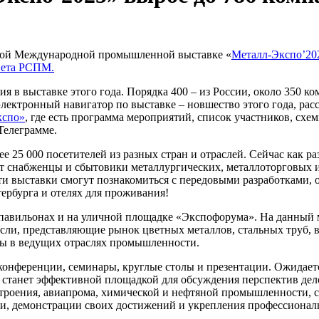
-ой Международной промышленной выставке «
Металл-Экспо’20
вета РСПМ.
 в выставке этого года. Порядка 400 – из России, около 350 ко
 электронный навигатор по выставке – новшество этого года, р
кспо»
, где есть программа мероприятий, список участников, с
Телеграмме.
е 25 000 посетителей из разных стран и отраслей. Сейчас как р
ут снабженцы и сбытовики металлургических, металлоторговых
 выставки смогут познакомиться с передовыми разработками, о
тербурга и отелях для проживания!
ех павильонах и на уличной площадке «Экспофорума». На данны
сли, представляющие рынок цветных металлов, стальных труб,
ны в ведущих отраслях промышленности.
конференции, семинары, круглые столы и презентации. Ожидается
 станет эффективной площадкой для обсуждения перспектив дел
строения, авиапрома, химической и нефтяной промышленности, 
, демонстрации своих достижений и укрепления профессиональн