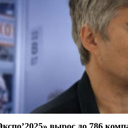
кспо’2025» вырос до 786 комп