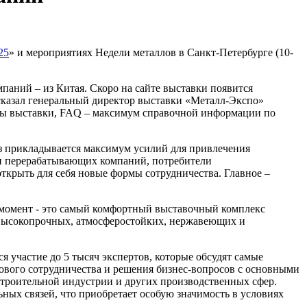
25
» и мероприятиях Недели металлов в Санкт-Петербурге (10-
мпаний – из Китая. Скоро на сайте выставки появится
ассказал генеральный директор выставки «Металл-Экспо»
хемы выставки, FAQ – максимум справочной информации по
аз прикладывается максимум усилий для привлечения
 и перерабатывающих компаний, потребители
ткрыть для себя новые формы сотрудничества. Главное –
й момент - это самый комфортный выставочный комплекс
 высокопрочных, атмосферостойких, нержавеющих и
 участие до 5 тысяч экспертов, которые обсудят самые
ового сотрудничества и решения бизнес-вопросов с основными
строительной индустрии и других производственных сфер.
ых связей, что приобретает особую значимость в условиях