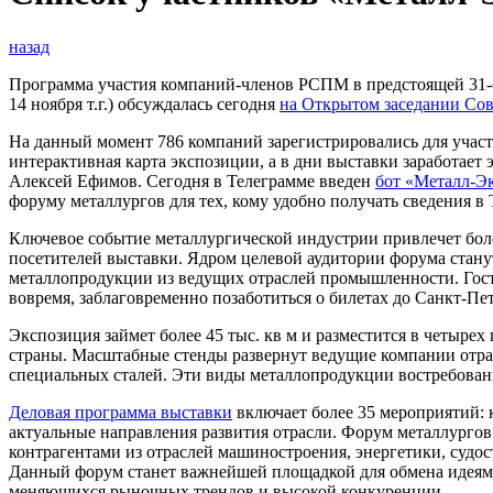
назад
Программа участия компаний-членов РСПМ в предстоящей 31
14 ноября т.г.) обсуждалась сегодня
на Открытом заседании Со
На данный момент 786 компаний зарегистрировались для участия
интерактивная карта экспозиции, а в дни выставки заработает
Алексей Ефимов. Сегодня в Телеграмме введен
бот «Металл-Э
форуму металлургов для тех, кому удобно получать сведения в 
Ключевое событие металлургической индустрии привлечет боле
посетителей выставки. Ядром целевой аудитории форума стан
металлопродукции из ведущих отраслей промышленности. Гости
вовремя, заблаговременно позаботиться о билетах до Санкт-Пе
Экспозиция займет более 45 тыс. кв м и разместится в четыр
страны. Масштабные стенды развернут ведущие компании отра
специальных сталей. Эти виды металлопродукции востребова
Деловая программа выставки
включает более 35 мероприятий: 
актуальные направления развития отрасли. Форум металлургов
контрагентами из отраслей машиностроения, энергетики, судо
Данный форум станет важнейшей площадкой для обмена идеями
меняющихся рыночных трендов и высокой конкуренции.