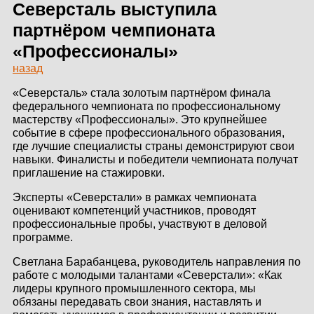
ЗДАНИЙ
Северсталь выступила
партнёром чемпионата
ПРОЕКТИРОВАНИЕ
«Профессионалы»
назад
БЫСТРОВОЗВОДИМЫЕ
ЗДАНИЯ
«Северсталь» стала золотым партнёром финала
федерального чемпионата по профессиональному
СКЛАДЫ
мастерству «Профессионалы». Это крупнейшее
событие в сфере профессионального образования,
где лучшие специалисты страны демонстрируют свои
навыки. Финалисты и победители чемпионата получат
приглашение на стажировки.
О ЗАВОДЕ
Эксперты «Северстали» в рамках чемпионата
ПРОЕКТЫ
оценивают компетенций участников, проводят
профессиональные пробы, участвуют в деловой
программе.
КАЧЕСТВО
Светлана Барабанцева, руководитель направления по
МОНТАЖ
работе с молодыми талантами «Северстали»: «Как
лидеры крупного промышленного сектора, мы
НОВОСТИ
обязаны передавать свои знания, наставлять и