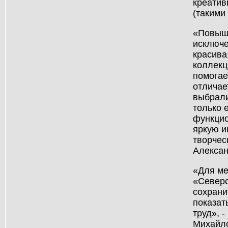
креатив
(такими
«Повыше
исключе
красива
коллекц
помогае
отличае
выбрали
только 
функцио
яркую и
творчес
Алекса
«Для ме
«Северс
сохрани
показат
труд», 
Михайл