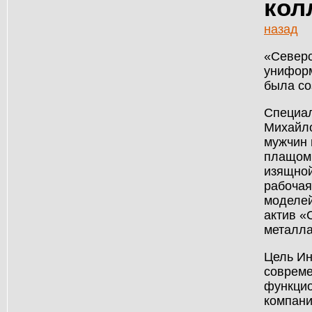
кол
назад
«Северс
униформ
была со
Специал
Михайло
мужчин 
плащом 
изящной
рабочая
моделей
актив «
металла
Цель Ин
совреме
функцио
компани