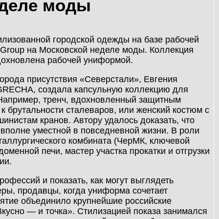
еделе моды
илизованной городской одежды на базе рабочей
 Group на Московской неделе моды. Коллекция
дохновлена рабочей униформой.
города присутствия «Северстали», Евгения
 GRECHA, создала капсульную коллекцию для
Например, тренч, вдохновленный защитным
к брутальности сталеваров, или женский костюм с
инистам кранов. Автору удалось доказать, что
вполне уместной в повседневной жизни. В роли
таллургического комбината (ЧерМК, ключевой
доменной печи, мастер участка прокатки и отгрузки
ии.
рофессий и показать, как могут выглядеть
ры, продавцы, когда униформа сочетает
иятие объединило крупнейшие российские
Вкусно — и точка». Стилизацией показа занимался