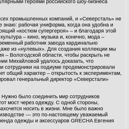
улярными героями российского шоу-бизнеса
сех промышленных компаний, и «Северсталь» не
е знаю: рабочая униформа, когда она удобна и
тоящий «костюм супергероя» – и благодаря этой
ультура – кино, музыка и, конечно, мода –
временный работник завода кардинально
даже из «нулевых». Для создания коллекции мы
я – Вологодской области, чтобы раскрыть не
нии Михайловой удалось доказать, что
аши сотрудники на подиуме продемонстрировали
т общий характер – открытость к экспериментам,
тировал генеральный директор «Северстали»
. Нужно было соединить мир сотрудников
этот мост через одежду. С одной стороны,
захочется носить в жизни. Мне было важно
роизводстве — это по-настоящему уважаемый
 бренда одежды и аксессуаров GRECHA Евгения