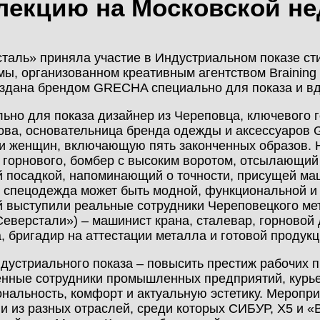
лекцию на Московской н
МОНТАЖ
КАЛЬКУЛЯТОР
НОВОСТИ
МЕТАЛЛОКОНСТРУКЦИЙ
таль» приняла участие в Индустриальном показе ст
ы, организованном креативным агентством Braining
КОНТАКТЫ
здана брендом GRECHA специально для показа и в
КАЛЬКУЛЯТОР
ЛИЧНЫЙ КАБИНЕТ
ьно для показа дизайнер из Череповца, ключевого 
БЫСТРОВОЗВОДИМЫХ
ва, основательница бренда одежды и аксессуаров
ЗДАНИЙ
и женщин, включающую пять законченных образов. 
ЛИЧНЫЙ КАБИНЕТ
горнового, бомбер с высоким воротом, отсылающий 
КЛИЕНТА
 посадкой, напоминающий о точности, присущей маш
ПРОЕКТИРОВАНИЕ
 спецодежда может быть модной, функциональной и 
 выступили реальные сотрудники Череповецкого ме
Северстали») – машинист крана, сталевар, горновой 
БЫСТРОВОЗВОДИМЫЕ
, бригадир на аттестации металла и готовой продукц
ЗДАНИЯ
дустриального показа – повысить престиж рабочих п
нные сотрудники промышленных предприятий, курье
нальность, комфорт и актуальную эстетику. Меропр
СКЛАДЫ
и из разных отраслей, среди которых СИБУР, X5 и «