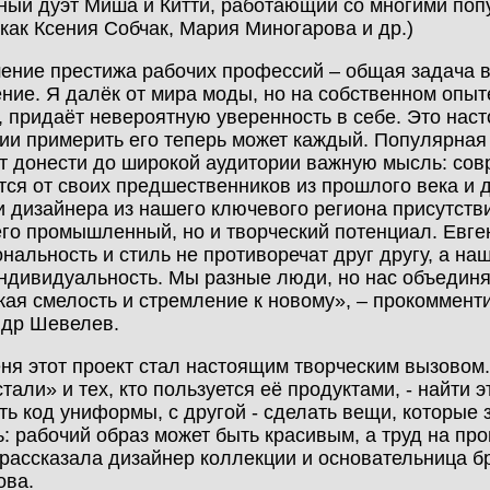
ный дуэт Миша и Китти, работающий со многими поп
 как Ксения Собчак, Мария Миногарова и др.)
ние престижа рабочих профессий – общая задача в
ние. Я далёк от мира моды, но на собственном опыт
, придаёт невероятную уверенность в себе. Это нас
ии примерить его теперь может каждый. Популярная к
т донести до широкой аудитории важную мысль: со
тся от своих предшественников из прошлого века и 
 дизайнера из нашего ключевого региона присутстви
его промышленный, но и творческий потенциал. Евге
нальность и стиль не противоречат друг другу, а н
ндивидуальность. Мы разные люди, но нас объединяе
кая смелость и стремление к новому», – прокоммен
ндр Шевелев.
ня этот проект стал настоящим творческим вызовом
тали» и тех, кто пользуется её продуктами, - найти 
ть код униформы, с другой - сделать вещи, которые 
ь: рабочий образ может быть красивым, а труд на п
- рассказала дизайнер коллекции и основательница
ова.