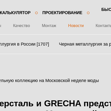
БЫС
КАЛЬКУЛЯТОР
ПРОЕКТИРОВАНИЕ
ы
Качество
Монтаж
Новости
Контакт
лургия в России [1707]
Черная металлургия за 
+7 499 643-53-46
О ЗАВОДЕ
МЕТАЛЛОКОНСТРУКЦИИ
ПРОЕКТЫ
МЕТАЛЛИЧЕСКИЕ
ерсталь и GRECHA предс
КАЧЕСТВО
КАРКАСЫ