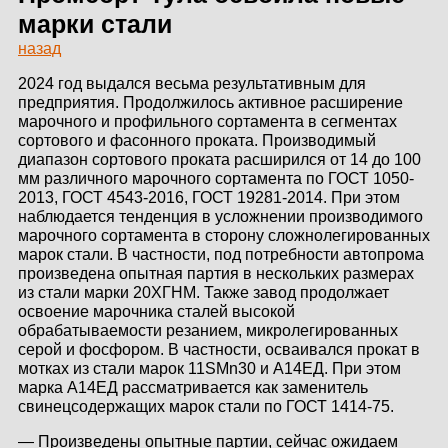
ЗДАНИЙ
марки стали
назад
ПРОЕКТИРОВАНИЕ
2024 год выдался весьма результативным для
БЫСТРОВОЗВОДИМЫЕ
предприятия. Продолжилось активное расширение
ЗДАНИЯ
марочного и профильного сортамента в сегментах
сортового и фасонного проката. Производимый
диапазон сортового проката расширился от 14 до 100
СКЛАДЫ
мм различного марочного сортамента по ГОСТ 1050-
2013, ГОСТ 4543-2016, ГОСТ 19281-2014. При этом
наблюдается тенденция в усложнении производимого
марочного сортамента в сторону сложнолегированных
О ЗАВОДЕ
марок стали. В частности, под потребности автопрома
произведена опытная партия в нескольких размерах
из стали марки 20ХГНМ. Также завод продолжает
ПРОЕКТЫ
освоение марочника сталей высокой
обрабатываемости резанием, микролегированных
КАЧЕСТВО
серой и фосфором. В частности, осваивался прокат в
мотках из стали марок 11SMn30 и А14ЕД. При этом
МОНТАЖ
марка А14ЕД рассматривается как заменитель
свинецсодержащих марок стали по ГОСТ 1414-75.
НОВОСТИ
— Произведены опытные партии, сейчас ожидаем