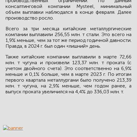
производственных ограничений. По данным
КОНТАКТЫ
консалтинговой компании Mysteel, минимальный
объем выплавки наблюдался в конце февраля. Далее
производство росло.
ЛИЧНЫЙ КАБИНЕТ
Всего за три месяца китайские металлургические
компании выплавили 256,55 млн. т стали. Это всего на
1,9% меньше, чем за тот же период годичной давности.
ЛИЧНЫЙ КАБИНЕТ
Правда, в 2024 г. был один «лишний» день.
КЛИЕНТА
Также китайские компании выплавили в марте 72,66
млн. т чугуна и произвели 123,37 млн. т проката (с
учетом двойного счета). Это соответственно на 6,9%
меньше и 0,1% больше, чем в марте 2023 г. По итогам
первого квартала металлургами было получено 213,39
млн. т чугуна, на 2,9% меньше, чем годом ранее, а
выпуск проката увеличился на 4,4% до 336,03 млн. т.