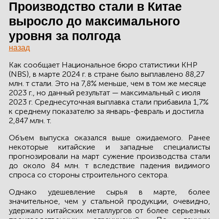
ЗДАНИЙ
Производство стали в Китае
выросло до максимального
ПРОЕКТИРОВАНИЕ
уровня за полгода
БЫСТРОВОЗВОДИМЫЕ
назад
ЗДАНИЯ
Как сообщает Национальное бюро статистики КНР
(NBS), в марте 2024 г. в стране было выплавлено 88,27
СКЛАДЫ
млн. т стали. Это на 7,8% меньше, чем в том же месяце
2023 г., но данный результат — максимальный с июля
2023 г. Среднесуточная выплавка стали прибавила 1,7%
к среднему показателю за январь-февраль и достигла
2,847 млн. т.
О ЗАВОДЕ
Объем выпуска оказался выше ожидаемого. Ранее
ПРОЕКТЫ
некоторые китайские и западные специалисты
прогнозировали на март сужение производства стали
до около 84 млн. т вследствие падения видимого
КАЧЕСТВО
спроса со стороны строительного сектора.
МОНТАЖ
Однако удешевление сырья в марте, более
значительное, чем у стальной продукции, очевидно,
НОВОСТИ
удержало китайских металлургов от более серьезных