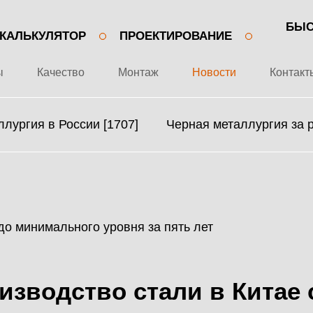
БЫС
КАЛЬКУЛЯТОР
ПРОЕКТИРОВАНИЕ
ы
Качество
Монтаж
Новости
Контакт
лургия в России [1707]
Черная металлургия за 
+7 499 643-53-46
О ЗАВОДЕ
МЕТАЛЛОКОНСТРУКЦИИ
ПРОЕКТЫ
МЕТАЛЛИЧЕСКИЕ
изводство стали в Китае 
КАЧЕСТВО
КАРКАСЫ