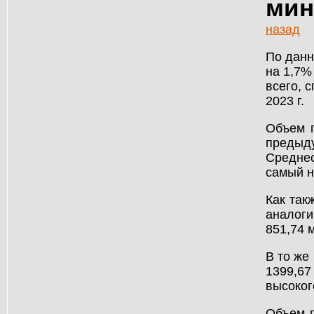
мин
назад
По данн
на 1,7%
всего, 
2023 г.
Объем п
предыд
Среднес
самый н
Как так
аналоги
851,74 м
В то же
1399,67
высоког
Объем п