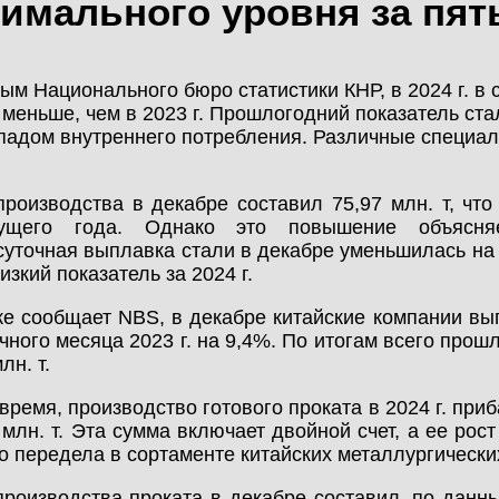
имального уровня за пят
МОНТАЖ
КАЛЬКУЛЯТОР
НОВОСТИ
МЕТАЛЛОКОНСТРУКЦИЙ
ым Национального бюро статистики КНР, в 2024 г. в 
 меньше, чем в 2023 г. Прошлогодний показатель ста
КОНТАКТЫ
спадом внутреннего потребления. Различные специал
КАЛЬКУЛЯТОР
ЛИЧНЫЙ КАБИНЕТ
БЫСТРОВОЗВОДИМЫХ
роизводства в декабре составил 75,97 млн. т, чт
ЗДАНИЙ
ущего года. Однако это повышение объясняе
ЛИЧНЫЙ КАБИНЕТ
уточная выплавка стали в декабре уменьшилась на 6
КЛИЕНТА
изкий показатель за 2024 г.
ПРОЕКТИРОВАНИЕ
же сообщает NBS, в декабре китайские компании вып
чного месяца 2023 г. на 9,4%. По итогам всего прош
лн. т.
БЫСТРОВОЗВОДИМЫЕ
ЗДАНИЯ
 время, производство готового проката в 2024 г. п
 млн. т. Эта сумма включает двойной счет, а ее ро
о передела в сортаменте китайских металлургически
СКЛАДЫ
роизводства проката в декабре составил, по данны