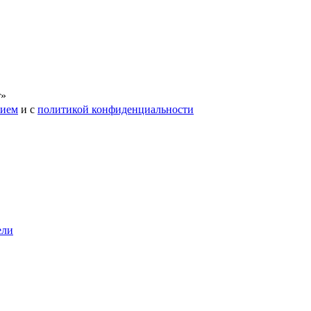
т»
нием
и с
политикой конфиденциальности
ели