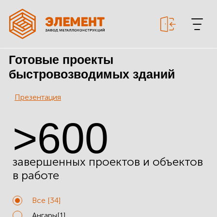
Готовые проекты
+7 499 643-53-46
быстровозводимых зданий
Презентация
МЕТАЛЛОКОНСТРУКЦИИ
>600
МЕТАЛЛИЧЕСКИЕ
КАРКАСЫ
завершенных проектов и объектов
КАЛЬКУЛЯТОР
в работе
МЕТАЛЛОКОНСТРУКЦИЙ
КАЛЬКУЛЯТОР
Все [34]
БЫСТРОВОЗВОДИМЫХ
Ангары[1]