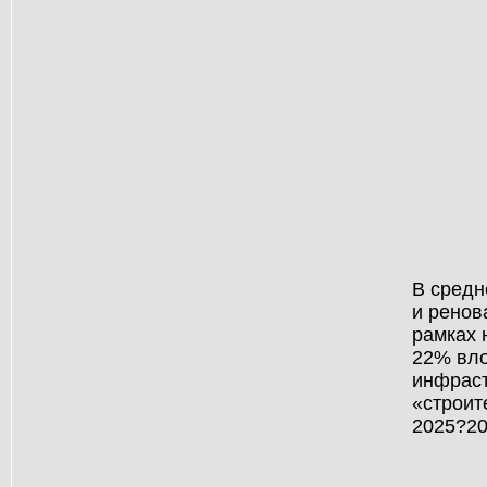
В средн
и ренов
рамках 
22% вло
инфраст
«строит
2025?20