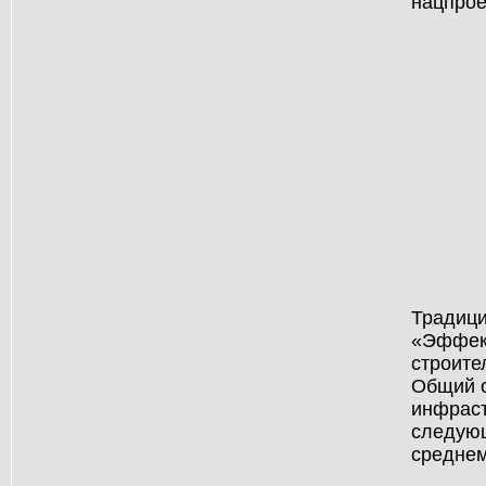
нацпрое
Традици
«Эффект
строите
Общий о
инфраст
следующ
среднем