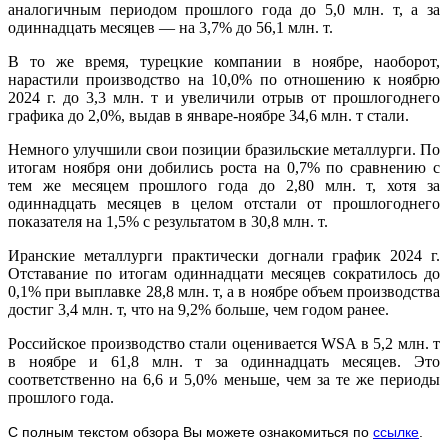
аналогичным периодом прошлого года до 5,0 млн. т, а за
одиннадцать месяцев — на 3,7% до 56,1 млн. т.
В то же время, турецкие компании в ноябре, наоборот,
нарастили производство на 10,0% по отношению к ноябрю
2024 г. до 3,3 млн. т и увеличили отрыв от прошлогоднего
графика до 2,0%, выдав в январе-ноябре 34,6 млн. т стали.
Немного улучшили свои позиции бразильские металлурги. По
итогам ноября они добились роста на 0,7% по сравнению с
тем же месяцем прошлого года до 2,80 млн. т, хотя за
одиннадцать месяцев в целом отстали от прошлогоднего
показателя на 1,5% с результатом в 30,8 млн. т.
Иранские металлурги практически догнали график 2024 г.
Отставание по итогам одиннадцати месяцев сократилось до
0,1% при выплавке 28,8 млн. т, а в ноябре объем производства
достиг 3,4 млн. т, что на 9,2% больше, чем годом ранее.
Российское производство стали оценивается WSA в 5,2 млн. т
в ноябре и 61,8 млн. т за одиннадцать месяцев. Это
соответственно на 6,6 и 5,0% меньше, чем за те же периоды
прошлого года.
С полным текстом обзора Вы можете ознакомиться по
ссылке
.