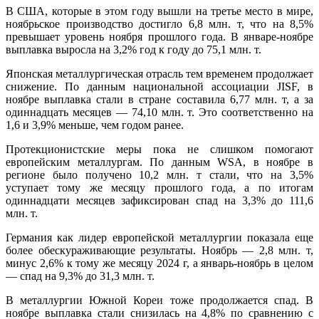
В США, которые в этом году вышли на третье место в мире,
ноябрьское производство достигло 6,8 млн. т, что на 8,5%
превышает уровень ноября прошлого года. В январе-ноябре
выплавка выросла на 3,2% год к году до 75,1 млн. т.
Японская металлургическая отрасль тем временем продолжает
снижение. По данным национальной ассоциации JISF, в
ноябре выплавка стали в стране составила 6,77 млн. т, а за
одиннадцать месяцев — 74,10 млн. т. Это соответственно на
1,6 и 3,9% меньше, чем годом ранее.
Протекционистские меры пока не слишком помогают
европейским металлургам. По данным WSA, в ноябре в
регионе было получено 10,2 млн. т стали, что на 3,5%
уступает тому же месяцу прошлого года, а по итогам
одиннадцати месяцев зафиксирован спад на 3,3% до 111,6
млн. т.
Германия как лидер европейской металлургии показала еще
более обескураживающие результаты. Ноябрь — 2,8 млн. т,
минус 2,6% к тому же месяцу 2024 г, а январь-ноябрь в целом
— спад на 9,3% до 31,3 млн. т.
В металлургии Южной Кореи тоже продолжается спад. В
ноябре выплавка стали снизилась на 4,8% по сравнению с