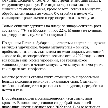
Открыла словами о том, что «мы стремительно двигаемся к
следующему кризису». Все индикаторы показывают
снижение темпов: добыча, кроме золота, "стоит в минусах",
обработка снизилась до «около 0», стройка в целом +1,
жилищное строительство и грузоперевозки – в минусах.
Только общепит держится на плаву: за январь-сентябрь рост
составил 8,4%, а в Москве – плюс 22%. Машину не купишь,
квартиру - тоже, ну, хотя бы покушать!
По данным Натальи Зубаревич, четвертый квартал в индексах
выглядит удручающе. Черная металлургия – минуса,
проблемы с титаном, статистика по меди закрыта, алюминий
– «около 0», лесопереработка лежит с осени 2022 года, химия
вся пошла вниз, кроме удобрений, все гражданское
машиностроение в четком минусе… «и минуса эти могучи»,
как выразилась профессор.
Многие регионы страны также столкнулись с проблемами.
Больше половины регионов показывают спад. Стагнация
особенно наблюдается в регионах металлургии, переработки
нефти и газа.
В обрабатывающей промышленности «вся статистика
кривая». В половине регионов спад обрабатывающей
промышленности наблюдался с 2022 года. В ряде регионов