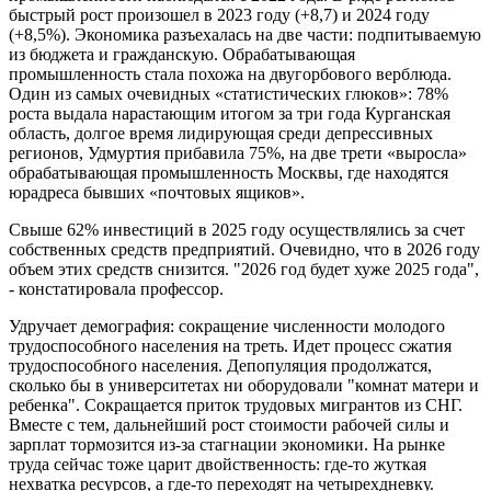
быстрый рост произошел в 2023 году (+8,7) и 2024 году
(+8,5%). Экономика разъехалась на две части: подпитываемую
из бюджета и гражданскую. Обрабатывающая
промышленность стала похожа на двугорбового верблюда.
Один из самых очевидных «статистических глюков»: 78%
роста выдала нарастающим итогом за три года Курганская
область, долгое время лидирующая среди депрессивных
регионов, Удмуртия прибавила 75%, на две трети «выросла»
обрабатывающая промышленность Москвы, где находятся
юрадреса бывших «почтовых ящиков».
Свыше 62% инвестиций в 2025 году осуществлялись за счет
собственных средств предприятий. Очевидно, что в 2026 году
объем этих средств снизится. "2026 год будет хуже 2025 года",
- констатировала профессор.
Удручает демография: сокращение численности молодого
трудоспособного населения на треть. Идет процесс сжатия
трудоспособного населения. Депопуляция продолжатся,
сколько бы в университетах ни оборудовали "комнат матери и
ребенка". Сокращается приток трудовых мигрантов из СНГ.
Вместе с тем, дальнейший рост стоимости рабочей силы и
зарплат тормозится из-за стагнации экономики. На рынке
труда сейчас тоже царит двойственность: где-то жуткая
нехватка ресурсов, а где-то переходят на четырехдневку.