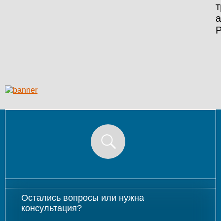
т
а
Р
Остались вопросы или нужна
консультация?