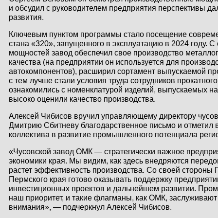
и обсудил с руководителем предприятия перспективы д
КОНТАКТЫ
развития.
ЛИЧНЫЙ КАБИНЕТ
Ключевым пунктом программы стало посещение совреме
стана «320», запущенного в эксплуатацию в 2024 году. 
мощностей завод обеспечил свое производство металл
качества (на предприятии он используется для производ
ЛИЧНЫЙ КАБИНЕТ
автокомпонентов), расширил сортамент выпускаемой про
КЛИЕНТА
с тем лучше стали условия труда сотрудников прокатного
ознакомились с номенклатурой изделий, выпускаемых на
высоко оценили качество производства.
Алексей Чибисов вручил управляющему директору чусов
Дмитрию Сбитневу благодарственное письмо и отметил 
коллектива в развитие промышленного потенциала реги
«Чусовской завод ОМК — стратегически важное предпри
экономики края. Мы видим, как здесь внедряются передо
растет эффективность производства. Со своей стороны 
Пермского края готово оказывать поддержку предприяти
инвестиционных проектов и дальнейшем развитии. Пр
наш приоритет, и такие флагманы, как ОМК, заслуживают
внимания», — подчеркнул Алексей Чибисов.