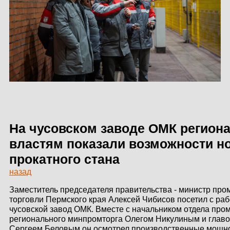
ЗДАНИЙ
ПРОЕКТИРОВАНИЕ
БЫСТРОВОЗВОДИМЫЕ
ЗДАНИЯ
СКЛАДЫ
На чусовском заводе ОМК регио
О ЗАВОДЕ
властям показали возможности н
ПРОЕКТЫ
прокатного стана
назад
КАЧЕСТВО
Заместитель председателя правительства - министр пр
МОНТАЖ
торговли Пермского края Алексей Чибисов посетил с ра
чусовской завод ОМК. Вместе с начальником отдела пр
НОВОСТИ
регионального минпромторга Олегом Никулиным и главо
Сергеем Беловым он осмотрел производственные мощн