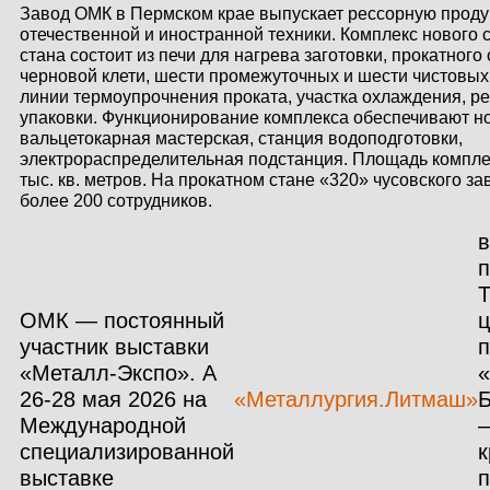
Завод ОМК в Пермском крае выпускает рессорную проду
отечественной и иностранной техники. Комплекс нового 
стана состоит из печи для нагрева заготовки, прокатного 
черновой клети, шести промежуточных и шести чистовых 
линии термоупрочнения проката, участка охлаждения, рез
упаковки. Функционирование комплекса обеспечивают н
вальцетокарная мастерская, станция водоподготовки,
электрораспределительная подстанция. Площадь комплек
тыс. кв. метров. На прокатном стане «320» чусовского з
более 200 сотрудников.
в
ОМК — постоянный
ц
участник выставки
п
«Металл-Экспо». А
26-28 мая 2026 на
«Металлургия.Литмаш»
Международной
—
специализированной
выставке
п