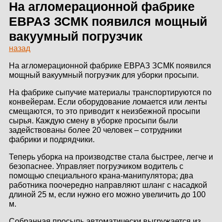
ЗДАНИЙ
На агломерационной фабрике
ЕВРАЗ ЗСМК появился мощный
ПРОЕКТИРОВАНИЕ
вакуумный погрузчик
назад
БЫСТРОВОЗВОДИМЫЕ
ЗДАНИЯ
На агломерационной фабрике ЕВРАЗ ЗСМК появился
мощный вакуумный погрузчик для уборки просыпи.
СКЛАДЫ
На фабрике сыпучие материалы транспортируются по
конвейерам. Если оборудование ломается или ленты
смещаются, то это приводит к неизбежной просыпи
сырья. Каждую смену в уборке просыпи были
О ЗАВОДЕ
задействованы более 20 человек – сотрудники
фабрики и подрядчики.
ПРОЕКТЫ
Теперь уборка на производстве стала быстрее, легче и
безопаснее. Управляет погрузчиком водитель с
КАЧЕСТВО
помощью специального крана-манипулятора; два
работника поочередно направляют шланг с насадкой
МОНТАЖ
длиной 25 м, если нужно его можно увеличить до 100
м.
НОВОСТИ
Собранная просыпь автоматически выгружается из