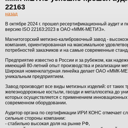
ЗДАНИЙ
22163
назад
ПРОЕКТИРОВАНИЕ
В октябре 2024 г. прошел ресертификационный аудит и 
БЫСТРОВОЗВОДИМЫЕ
версию ISO 22163:2023 в ОАО «ММК-МЕТИЗ».
ЗДАНИЯ
Магнитогорский метизно-калибровочный завод - высоко
компания, ориентированная на максимальное удовлетво
СКЛАДЫ
потребностей заказчиков и на самые современные станд
Предприятие известно в России и за рубежом, как надеж
имеющий 80-летний опыт производства и реализации мет
Широкая номенклатурная линейка делает ОАО «ММК-М
О ЗАВОДЕ
уникальным предприятием.
ПРОЕКТЫ
Завод производит все виды метизных изделий: от таких 
железнодорожные костыли, гвозди и металлосетка до ун
КАЧЕСТВО
которых осуществляется с применением инновационных 
современном оборудовании.
МОНТАЖ
Аудитор органа по сертификации ИРИ КОНС отмечает с
сильные стороны компании:
НОВОСТИ
- стабильно высокая доля на рынке РФ,