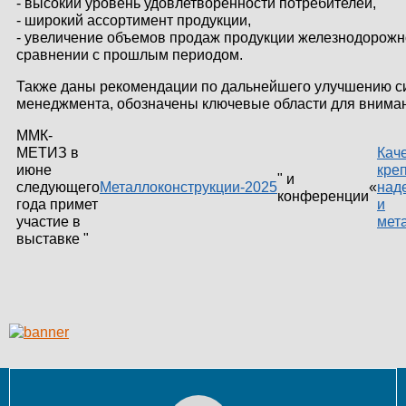
- высокий уровень удовлетворенности потребителей,
КОНТАКТЫ
- широкий ассортимент продукции,
- увеличение объемов продаж продукции железнодорожн
сравнении с прошлым периодом.
ЛИЧНЫЙ КАБИНЕТ
Также даны рекомендации по дальнейшего улучшению 
менеджмента, обозначены ключевые области для внима
ЛИЧНЫЙ КАБИНЕТ
ММК-
КЛИЕНТА
МЕТИЗ в
Кач
июне
креп
" и
следующего
Металлоконструкции-2025
«
над
конференции
года примет
и
участие в
мет
выставке "