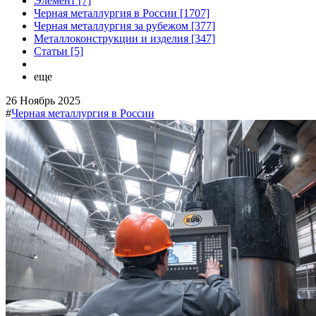
Элемент [7]
Черная металлургия в России [1707]
Черная металлургия за рубежом [377]
Металлоконструкции и изделия [347]
Статьи [5]
еще
26 Ноябрь 2025
#
Черная металлургия в России