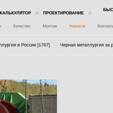
БЫС
КАЛЬКУЛЯТОР
ПРОЕКТИРОВАНИЕ
ы
Качество
Монтаж
Новости
Контакт
лургия в России [1707]
Черная металлургия за 
+7 499 643-53-46
О ЗАВОДЕ
МЕТАЛЛОКОНСТРУКЦИИ
ПРОЕКТЫ
МЕТАЛЛИЧЕСКИЕ
КАЧЕСТВО
КАРКАСЫ