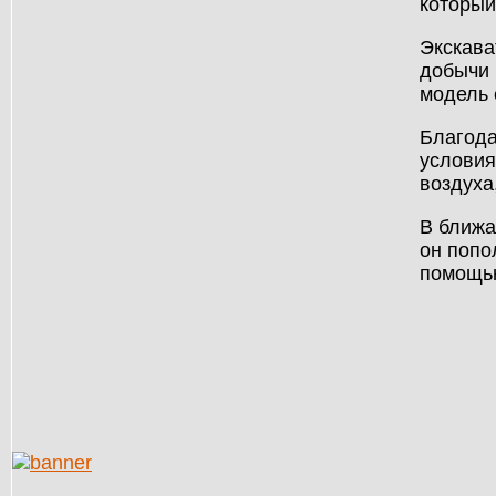
который
Экскава
добычи 
модель 
Благода
условия
воздуха
В ближа
он попо
помощью