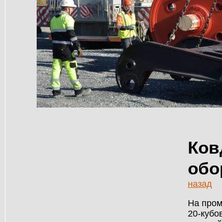
Ков
обо
назад
На пром
20-кубо