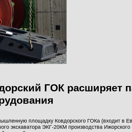
МОНТАЖ
КАЛЬКУЛЯТОР
НОВОСТИ
МЕТАЛЛОКОНСТРУКЦИЙ
КОНТАКТЫ
КАЛЬКУЛЯТОР
ЛИЧНЫЙ КАБИНЕТ
БЫСТРОВОЗВОДИМЫХ
ЗДАНИЙ
ЛИЧНЫЙ КАБИНЕТ
КЛИЕНТА
ПРОЕКТИРОВАНИЕ
дорский ГОК расширяет п
БЫСТРОВОЗВОДИМЫЕ
рудования
ЗДАНИЯ
ышленную площадку Ковдорского ГОКа (входит в Ев
СКЛАДЫ
вого экскаватора ЭКГ-20КМ производства Ижорского з