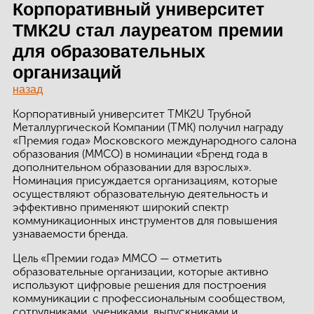
ЗДАНИЙ
Корпоративный университет
ТМК2U стал лауреатом премии
ПРОЕКТИРОВАНИЕ
для образовательных
БЫСТРОВОЗВОДИМЫЕ
организаций
ЗДАНИЯ
назад
Корпоративный университет ТМК2U Трубной
СКЛАДЫ
Металлургической Компании (ТМК) получил награду
«Премия года» Московского международного салона
образования (ММСО) в номинации «Бренд года в
дополнительном образовании для взрослых».
О ЗАВОДЕ
Номинация присуждается организациям, которые
осуществляют образовательную деятельность и
эффективно применяют широкий спектр
ПРОЕКТЫ
коммуникационных инструментов для повышения
узнаваемости бренда.
КАЧЕСТВО
Цель «Премии года» ММСО — отметить
МОНТАЖ
образовательные организации, которые активно
используют цифровые решения для построения
НОВОСТИ
коммуникации с профессиональным сообществом,
сотрудниками, учениками, выпускниками и