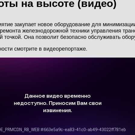
оты на высоте (видео)
МОНТАЖ
КАЛЬКУЛЯТОР
НОВОСТИ
МЕТАЛЛОКОНСТРУКЦИЙ
ятие закупает новое оборудование для минимизации
 ремонта железнодорожной техники управления транс
КОНТАКТЫ
й точкой. Она позволит безопасно обслуживать обор
КАЛЬКУЛЯТОР
ЛИЧНЫЙ КАБИНЕТ
ости смотрите в видеорепортаже.
БЫСТРОВОЗВОДИМЫХ
ЗДАНИЙ
ЛИЧНЫЙ КАБИНЕТ
КЛИЕНТА
ПРОЕКТИРОВАНИЕ
БЫСТРОВОЗВОДИМЫЕ
ЗДАНИЯ
СКЛАДЫ