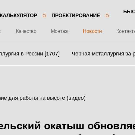
БЫС
КАЛЬКУЛЯТОР
ПРОЕКТИРОВАНИЕ
ы
Качество
Монтаж
Новости
Контакт
лургия в России [1707]
Черная металлургия за 
+7 499 643-53-46
О ЗАВОДЕ
МЕТАЛЛОКОНСТРУКЦИИ
ПРОЕКТЫ
МЕТАЛЛИЧЕСКИЕ
ельский окатыш обновля
КАЧЕСТВО
КАРКАСЫ