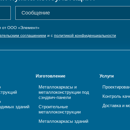
ки от ООО «Элемент»
ательским соглашением
и с
политикой конфиденциальности
Изготовление
Услуги
р
Металлокаркасы и
Проектирова
струкций
металлоконструкции под
Контроль кач
сэндвич-панели
р
Доставка и м
одимых зданий
Строительные
металлоконструкции
Металлокаркасы зданий