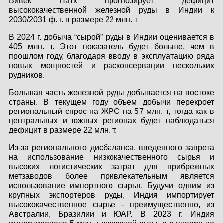
Вивек Натх прогнозирует дефицит
КОНТАКТЫ
высококачественной железной руды в Индии к
2030/2031 ф. г. в размере 22 млн. т
ЛИЧНЫЙ КАБИНЕТ
В 2024 г. добыча “сырой” руды в Индии оценивается в
405 млн. т. Этот показатель будет больше, чем в
прошлом году, благодаря вводу в эксплуатацию ряда
новых мощностей и расконсервации нескольких
ЛИЧНЫЙ КАБИНЕТ
рудников.
КЛИЕНТА
Большая часть железной руды добывается на востоке
страны. В текущем году объем добычи перекроет
региональный спрос на ЖРС на 57 млн. т, тогда как в
центральных и южных регионах будет наблюдаться
дефицит в размере 22 млн. т.
Из-за регионального дисбаланса, введенного запрета
на использование низкокачественного сырья и
высоких логистических затрат для прибрежных
метзаводов более привлекательным является
использование импортного сырья. Будучи одним из
крупных экспортеров руды, Индия импортирует
высококачественное сырье - преимущественно, из
Австралии, Бразилии и ЮАР. В 2023 г. Индия