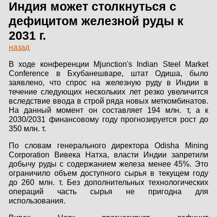
ЗДАНИЙ
Индия может столкнуться с
дефицитом железной руды к
ПРОЕКТИРОВАНИЕ
2031 г.
назад
БЫСТРОВОЗВОДИМЫЕ
ЗДАНИЯ
В ходе конференции Mjunction's Indian Steel Market
Conference в Бхубанешваре, штат Одиша, было
СКЛАДЫ
заявлено, что спрос на железную руду в Индии в
течение следующих нескольких лет резко увеличится
вследствие ввода в строй ряда новых меткомбинатов.
На данный момент он составляет 194 млн. т, а к
2030/2031 финансовому году прогнозируется рост до
О ЗАВОДЕ
350 млн. т.
ПРОЕКТЫ
По словам генерального директора Odisha Mining
Corporation Вивека Натха, власти Индии запретили
добычу руды с содержанием железа менее 45%. Это
КАЧЕСТВО
ограничило объем доступного сырья в текущем году
до 260 млн. т. Без дополнительных технологических
МОНТАЖ
операций часть сырья не пригодна для
использования.
НОВОСТИ